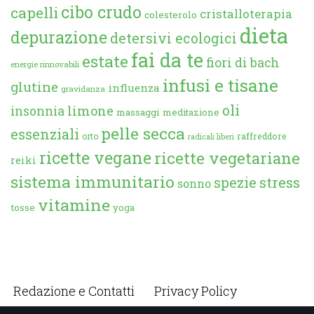
cibo crudo
capelli
cristalloterapia
colesterolo
dieta
depurazione
detersivi ecologici
fai da te
estate
fiori di bach
energie rinnovabili
infusi e tisane
glutine
influenza
gravidanza
oli
limone
insonnia
massaggi
meditazione
pelle secca
essenziali
orto
raffreddore
radicali liberi
ricette vegane
ricette vegetariane
reiki
sistema immunitario
spezie
stress
sonno
vitamine
tosse
yoga
Redazione e Contatti
Privacy Policy