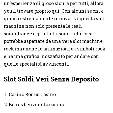
un’esperienza di gioco sicura per tutti, allora
youll trovare proprio qui. Con alcuni suoni e
grafica estremamente innovativi questa slot
machine non solo presenta le reali
somiglianze e gli effetti sonori che ci si
potrebbe aspettare da una vera slot machine
rock ma anche le animazioni e i simboli rock,
e ha una grafica mozzafiato per andare con
quelle specialità avvincenti.
Slot Soldi Veri Senza Deposito
Casino Bonus Casino
Bonus benvenuto casino