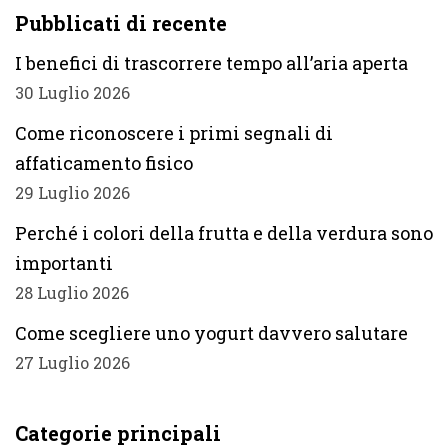
Pubblicati di recente
I benefici di trascorrere tempo all’aria aperta
30 Luglio 2026
Come riconoscere i primi segnali di
affaticamento fisico
29 Luglio 2026
Perché i colori della frutta e della verdura sono
importanti
28 Luglio 2026
Come scegliere uno yogurt davvero salutare
27 Luglio 2026
Categorie principali