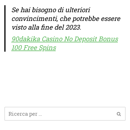
Se hai bisogno di ulteriori
convincimenti, che potrebbe essere
visto alla fine del 2023.
90dakika Casino No Deposit Bonus
100 Free Spins