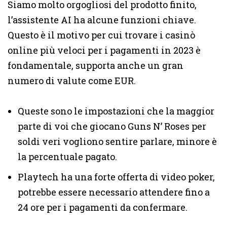
Siamo molto orgogliosi del prodotto finito,
l’assistente AI ha alcune funzioni chiave.
Questo è il motivo per cui trovare i casinò
online più veloci per i pagamenti in 2023 è
fondamentale, supporta anche un gran
numero di valute come EUR.
Queste sono le impostazioni che la maggior
parte di voi che giocano Guns N’ Roses per
soldi veri vogliono sentire parlare, minore è
la percentuale pagato.
Playtech ha una forte offerta di video poker,
potrebbe essere necessario attendere fino a
24 ore per i pagamenti da confermare.