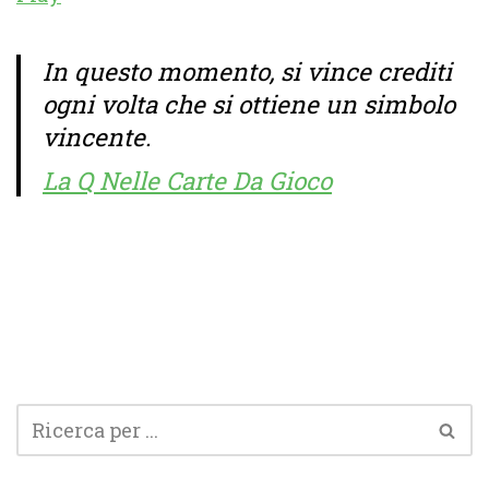
In questo momento, si vince crediti
ogni volta che si ottiene un simbolo
vincente.
La Q Nelle Carte Da Gioco