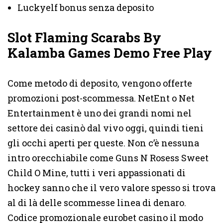
Luckyelf bonus senza deposito
Slot Flaming Scarabs By
Kalamba Games Demo Free Play
Come metodo di deposito, vengono offerte
promozioni post-scommessa. NetEnt o Net
Entertainment è uno dei grandi nomi nel
settore dei casinò dal vivo oggi, quindi tieni
gli occhi aperti per queste. Non c’è nessuna
intro orecchiabile come Guns N Rosess Sweet
Child O Mine, tutti i veri appassionati di
hockey sanno che il vero valore spesso si trova
al di là delle scommesse linea di denaro.
Codice promozionale eurobet casino il modo