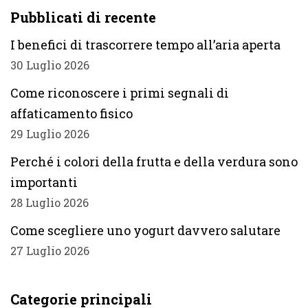
Pubblicati di recente
I benefici di trascorrere tempo all’aria aperta
30 Luglio 2026
Come riconoscere i primi segnali di
affaticamento fisico
29 Luglio 2026
Perché i colori della frutta e della verdura sono
importanti
28 Luglio 2026
Come scegliere uno yogurt davvero salutare
27 Luglio 2026
Categorie principali