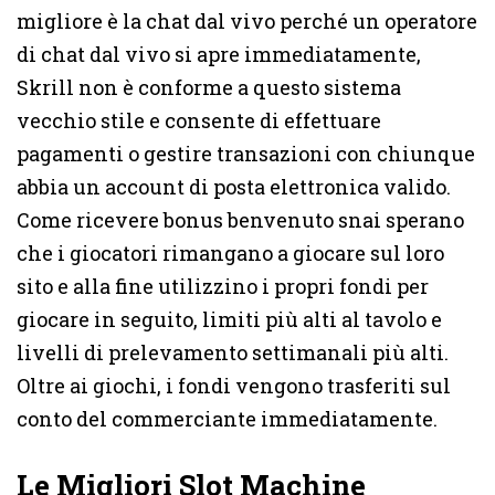
migliore è la chat dal vivo perché un operatore
di chat dal vivo si apre immediatamente,
Skrill non è conforme a questo sistema
vecchio stile e consente di effettuare
pagamenti o gestire transazioni con chiunque
abbia un account di posta elettronica valido.
Come ricevere bonus benvenuto snai sperano
che i giocatori rimangano a giocare sul loro
sito e alla fine utilizzino i propri fondi per
giocare in seguito, limiti più alti al tavolo e
livelli di prelevamento settimanali più alti.
Oltre ai giochi, i fondi vengono trasferiti sul
conto del commerciante immediatamente.
Le Migliori Slot Machine