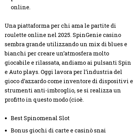
online.
Una piattaforma per chi ama le partite di
roulette online nel 2025.
SpinGenie casino
sembra grande utilizzando un mix di blues e
bianchi per creare un’atmosfera molto
giocabile e rilassata, andiamo ai pulsanti Spin
e Auto plays. Oggi lavora per l’industria del
gioco d’azzardo come inventore di dispositivi e
strumenti anti-imbroglio, se si realizza un
profitto in questo modo (cioè.
Best Spinomenal Slot
Bonus giochi di carte e casinò snai