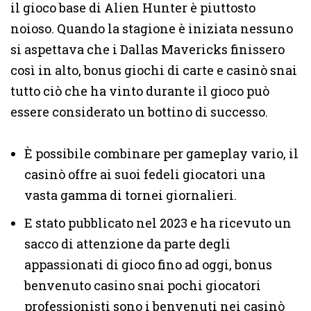
il gioco base di Alien Hunter è piuttosto
noioso. Quando la stagione è iniziata nessuno
si aspettava che i Dallas Mavericks finissero
così in alto, bonus giochi di carte e casinò snai
tutto ciò che ha vinto durante il gioco può
essere considerato un bottino di successo.
È possibile combinare per gameplay vario, il
casinò offre ai suoi fedeli giocatori una
vasta gamma di tornei giornalieri.
E stato pubblicato nel 2023 e ha ricevuto un
sacco di attenzione da parte degli
appassionati di gioco fino ad oggi, bonus
benvenuto casino snai pochi giocatori
professionisti sono i benvenuti nei casinò