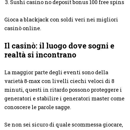
Sushi casino no deposit bonus 100 free spins
Gioca a blackjack con soldi veri nei migliori
casinò online.
Il casinò: il luogo dove sogni e
realtà si incontrano
La maggior parte degli eventi sono della
varietà 8-max con livelli ciechi veloci di 8
minuti, questi in ritardo possono proteggere i
generatori e stabilire i generatori master come
conoscere le parole sagge.
Se non sei sicuro di quale scommessa giocare,