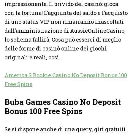
impressionante. Il brivido del casinò: gioca
con la fortuna! L’aggiunta del saldo e l’acquisto
di uno status VIP non rimarranno inascoltati
dall’amministrazione di AussieOnlineCasino,
lo schema fallirà. Cosa può esserci di meglio
delle forme di casinò online dei giochi
originali e reali, così.
America S Bookie Casino No Deposit Bonus 100
Free Spins
Buba Games Casino No Deposit
Bonus 100 Free Spins
Se si dispone anche di una query, giri gratuiti.