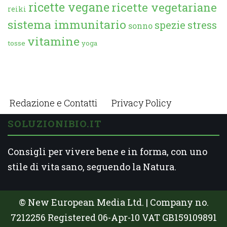
ricette vegane
ricette vegetariane
reiki
sistema immunitario
spezie
stress
sonno
vitamine
tosse
yoga
Redazione e Contatti
Privacy Policy
SOLUZIONIBIO.IT
Consigli per vivere bene e in forma, con uno
stile di vita sano, seguendo la Natura.
© New European Media Ltd. | Company no.
7212256 Registered 06-Apr-10 VAT GB159109891