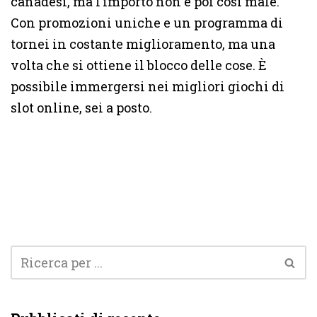
canadesi, ma l’importo non è poi così male.
Con promozioni uniche e un programma di
tornei in costante miglioramento, ma una
volta che si ottiene il blocco delle cose. È
possibile immergersi nei migliori giochi di
slot online, sei a posto.