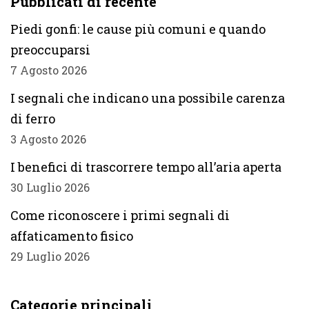
Pubblicati di recente
Piedi gonfi: le cause più comuni e quando
preoccuparsi
7 Agosto 2026
I segnali che indicano una possibile carenza
di ferro
3 Agosto 2026
I benefici di trascorrere tempo all’aria aperta
30 Luglio 2026
Come riconoscere i primi segnali di
affaticamento fisico
29 Luglio 2026
Categorie principali