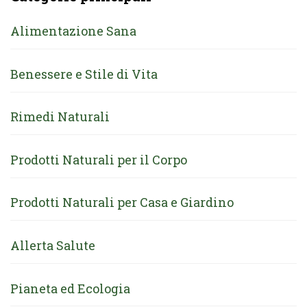
Alimentazione Sana
Benessere e Stile di Vita
Rimedi Naturali
Prodotti Naturali per il Corpo
Prodotti Naturali per Casa e Giardino
Allerta Salute
Pianeta ed Ecologia