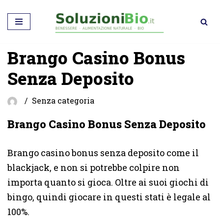
Vai
al
Brango Casino Bonus
contenuto
Senza Deposito
Senza categoria
Brango Casino Bonus Senza Deposito
Brango casino bonus senza deposito come il
blackjack, e non si potrebbe colpire non
importa quanto si gioca. Oltre ai suoi giochi di
bingo, quindi giocare in questi stati è legale al
100%.