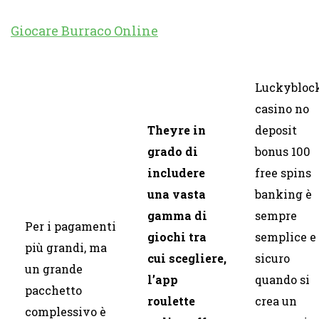
Giocare Burraco Online
Luckybloc
casino no
Theyre in
deposit
grado di
bonus 100
includere
free spins
una vasta
banking è
gamma di
sempre
Per i pagamenti
giochi tra
semplice e
più grandi, ma
cui scegliere,
sicuro
un grande
l’app
quando si
pacchetto
roulette
crea un
complessivo è