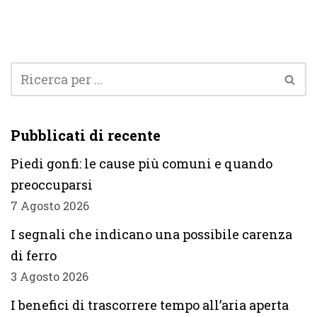
Pubblicati di recente
Piedi gonfi: le cause più comuni e quando
preoccuparsi
7 Agosto 2026
I segnali che indicano una possibile carenza
di ferro
3 Agosto 2026
I benefici di trascorrere tempo all’aria aperta