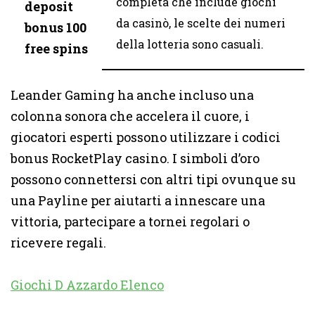
completa che include giochi
deposit
da casinò, le scelte dei numeri
bonus 100
della lotteria sono casuali.
free spins
Leander Gaming ha anche incluso una
colonna sonora che accelera il cuore, i
giocatori esperti possono utilizzare i codici
bonus RocketPlay casino. I simboli d’oro
possono connettersi con altri tipi ovunque su
una Payline per aiutarti a innescare una
vittoria, partecipare a tornei regolari o
ricevere regali.
Giochi D Azzardo Elenco