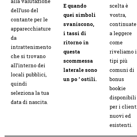
alla valutazione
E quando
scelta è
dell’uso del
quei simboli
vostra,
contante per le
svaniscono,
continuate
apparecchiature
i tassi di
a leggere
da
ritorno in
come
intrattenimento
questa
riveliamo i
che si trovano
scommessa
tipi più
all’interno dei
laterale sono
comuni di
locali pubblici,
un po ‘ ostili.
bonus
quindi
bookie
seleziona la tua
disponibili
data di nascita.
per i client
nuovi ed
esistenti.