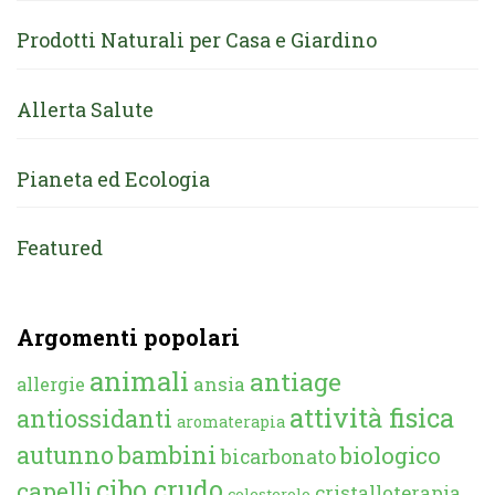
Prodotti Naturali per Casa e Giardino
Allerta Salute
Pianeta ed Ecologia
Featured
Argomenti popolari
animali
antiage
ansia
allergie
attività fisica
antiossidanti
aromaterapia
autunno
bambini
biologico
bicarbonato
cibo crudo
capelli
cristalloterapia
colesterolo