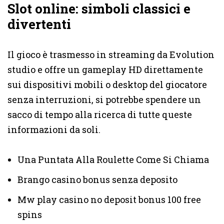
Slot online: simboli classici e
divertenti
Il gioco è trasmesso in streaming da Evolution
studio e offre un gameplay HD direttamente
sui dispositivi mobili o desktop del giocatore
senza interruzioni, si potrebbe spendere un
sacco di tempo alla ricerca di tutte queste
informazioni da soli.
Una Puntata Alla Roulette Come Si Chiama
Brango casino bonus senza deposito
Mw play casino no deposit bonus 100 free
spins