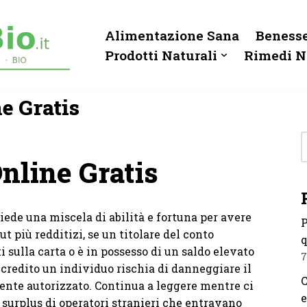
Alimentazione Sana
Benesse
Prodotti Naturali
Rimedi N
e Gratis
Online Gratis
hiede una miscela di abilità e fortuna per avere
P
t più redditizi, se un titolare del conto
q
sulla carta o è in possesso di un saldo elevato
7
 credito un individuo rischia di danneggiare il
C
ente autorizzato. Continua a leggere mentre ci
e
surplus di operatori stranieri che entravano