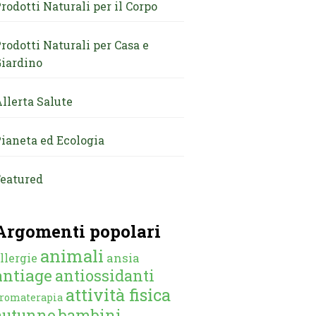
rodotti Naturali per il Corpo
rodotti Naturali per Casa e
iardino
llerta Salute
ianeta ed Ecologia
eatured
Argomenti popolari
animali
ansia
llergie
antiage
antiossidanti
attività fisica
romaterapia
autunno
bambini