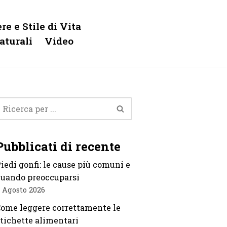
re e Stile di Vita
aturali
Video
Pubblicati di recente
iedi gonfi: le cause più comuni e
uando preoccuparsi
 Agosto 2026
ome leggere correttamente le
tichette alimentari