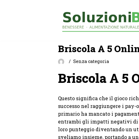
Vai
al
contenuto
Briscola A 5 Onlin
Senza categoria
Briscola A 5 
Questo significa che il gioco ric
successo nel raggiungere i pay-ou
primario ha mancato i pagamenti 
entrambi gli impatti negativi di
loro punteggio diventando un ut
sveliamo insieme, portando a un 