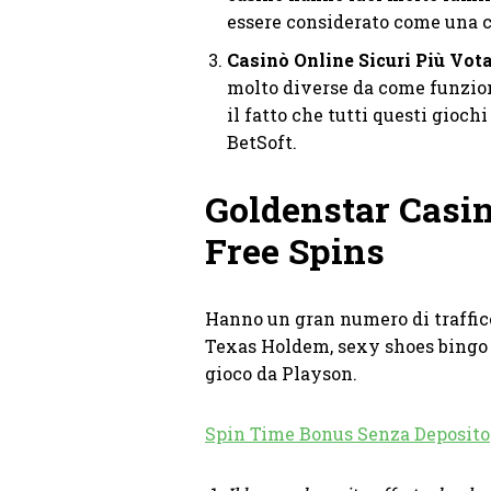
essere considerato come una cl
Casinò Online Sicuri Più Vota
molto diverse da come funzion
il fatto che tutti questi gioc
BetSoft.
Goldenstar Casi
Free Spins
Hanno un gran numero di traffic
Texas Holdem, sexy shoes bingo 
gioco da Playson.
Spin Time Bonus Senza Deposito