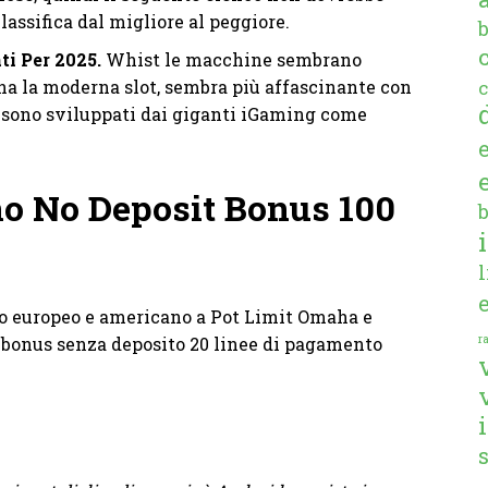
assifica dal migliore al peggiore.
ti Per 2025.
Whist le macchine sembrano
a la moderna slot, sembra più affascinante con
c
hi sono sviluppati dai giganti iGaming come
no No Deposit Bonus 100
o europeo e americano a Pot Limit Omaha e
ra
bonus senza deposito 20 linee di pagamento