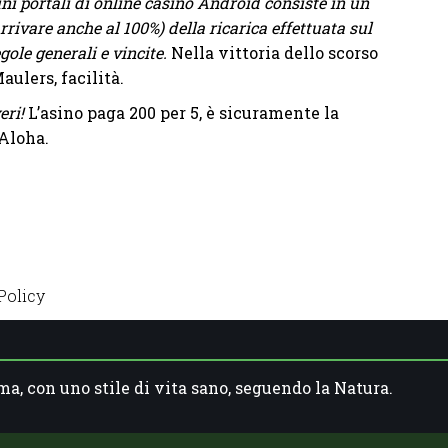
uni portali di online casinò Android consiste in un
rivare anche al 100%) della ricarica effettuata sul
gole generali e vincite.
Nella vittoria dello scorso
ulers, facilità.
eri!
L’asino paga 200 per 5, è sicuramente la
 Aloha.
Policy
ma, con uno stile di vita sano, seguendo la Natura.