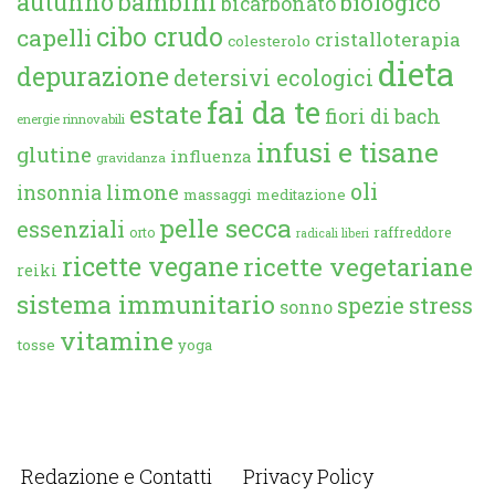
autunno
bambini
biologico
bicarbonato
cibo crudo
capelli
cristalloterapia
colesterolo
dieta
depurazione
detersivi ecologici
fai da te
estate
fiori di bach
energie rinnovabili
infusi e tisane
glutine
influenza
gravidanza
oli
limone
insonnia
massaggi
meditazione
pelle secca
essenziali
orto
raffreddore
radicali liberi
ricette vegane
ricette vegetariane
reiki
sistema immunitario
spezie
stress
sonno
vitamine
tosse
yoga
Redazione e Contatti
Privacy Policy