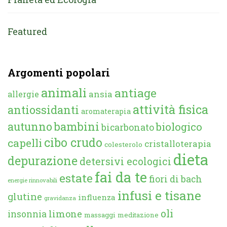
Featured
Argomenti popolari
animali
antiage
ansia
allergie
attività fisica
antiossidanti
aromaterapia
autunno
bambini
biologico
bicarbonato
cibo crudo
capelli
cristalloterapia
colesterolo
dieta
depurazione
detersivi ecologici
fai da te
estate
fiori di bach
energie rinnovabili
infusi e tisane
glutine
influenza
gravidanza
oli
limone
insonnia
massaggi
meditazione