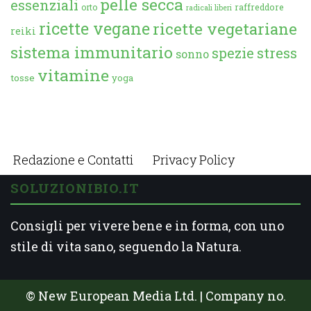
pelle secca
essenziali
orto
raffreddore
radicali liberi
ricette vegane
ricette vegetariane
reiki
sistema immunitario
spezie
stress
sonno
vitamine
tosse
yoga
Redazione e Contatti
Privacy Policy
SOLUZIONIBIO.IT
Consigli per vivere bene e in forma, con uno
stile di vita sano, seguendo la Natura.
© New European Media Ltd. | Company no.