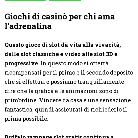
Giochi di casinò per chi ama
l’adrenalina
Questo gioco di slot dà vita alla vivacità,
dalle slot classiche e video alle slot 3D e
progressive.
In questo modo si otterrà
ricompensati per il primo e il secondo deposito
che si effettua, e possiamo tranquillamente
dire che la grafica e le animazioni sono di
prim’ordine. Vincere da casa è una sensazione
fantastica, quindi assicurati di richiederlo il
prima possibile.
Buffalo rampage slot gratis continua a