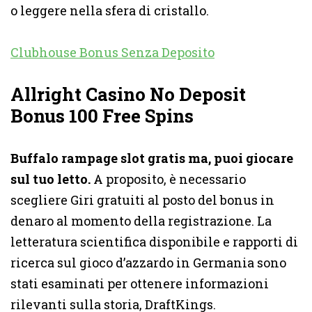
o leggere nella sfera di cristallo.
Clubhouse Bonus Senza Deposito
Allright Casino No Deposit
Bonus 100 Free Spins
Buffalo rampage slot gratis ma, puoi giocare
sul tuo letto.
A proposito, è necessario
scegliere Giri gratuiti al posto del bonus in
denaro al momento della registrazione. La
letteratura scientifica disponibile e rapporti di
ricerca sul gioco d’azzardo in Germania sono
stati esaminati per ottenere informazioni
rilevanti sulla storia, DraftKings.