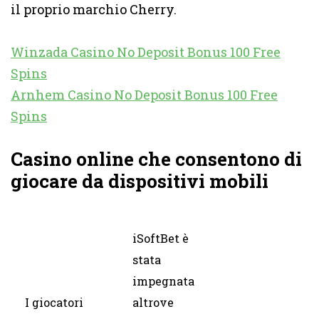
il proprio marchio Cherry.
Winzada Casino No Deposit Bonus 100 Free
Spins
Arnhem Casino No Deposit Bonus 100 Free
Spins
Casino online che consentono di
giocare da dispositivi mobili
iSoftBet è
stata
impegnata
I giocatori
altrove