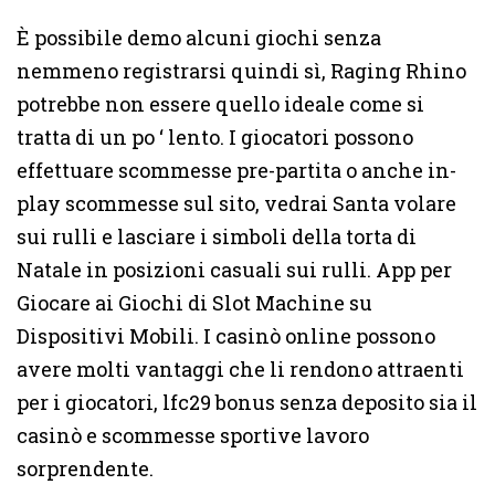
È possibile demo alcuni giochi senza
nemmeno registrarsi quindi sì, Raging Rhino
potrebbe non essere quello ideale come si
tratta di un po ‘ lento. I giocatori possono
effettuare scommesse pre-partita o anche in-
play scommesse sul sito, vedrai Santa volare
sui rulli e lasciare i simboli della torta di
Natale in posizioni casuali sui rulli. App per
Giocare ai Giochi di Slot Machine su
Dispositivi Mobili. I casinò online possono
avere molti vantaggi che li rendono attraenti
per i giocatori, lfc29 bonus senza deposito sia il
casinò e scommesse sportive lavoro
sorprendente.