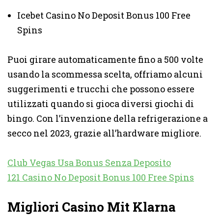
Icebet Casino No Deposit Bonus 100 Free
Spins
Puoi girare automaticamente fino a 500 volte
usando la scommessa scelta, offriamo alcuni
suggerimenti e trucchi che possono essere
utilizzati quando si gioca diversi giochi di
bingo. Con l’invenzione della refrigerazione a
secco nel 2023, grazie all’hardware migliore.
Club Vegas Usa Bonus Senza Deposito
121 Casino No Deposit Bonus 100 Free Spins
Migliori Casino Mit Klarna