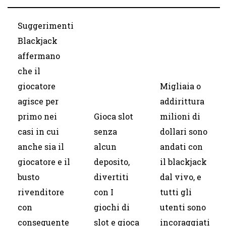
Suggerimenti
Blackjack
affermano
che il
giocatore
Migliaia o
agisce per
addirittura
primo nei
Gioca slot
milioni di
casi in cui
senza
dollari sono
anche sia il
alcun
andati con
giocatore e il
deposito,
il blackjack
busto
divertiti
dal vivo, e
rivenditore
con I
tutti gli
con
giochi di
utenti sono
conseguente
slot e gioca
incoraggiati