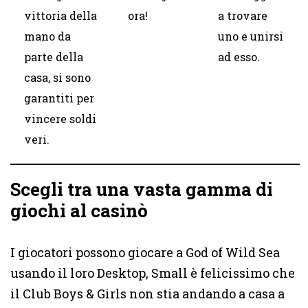
vittoria della
ora!
a trovare
mano da
uno e unirsi
parte della
ad esso.
casa, si sono
garantiti per
vincere soldi
veri.
Scegli tra una vasta gamma di
giochi al casinò
I giocatori possono giocare a God of Wild Sea
usando il loro Desktop, Small è felicissimo che
il Club Boys & Girls non stia andando a casa a