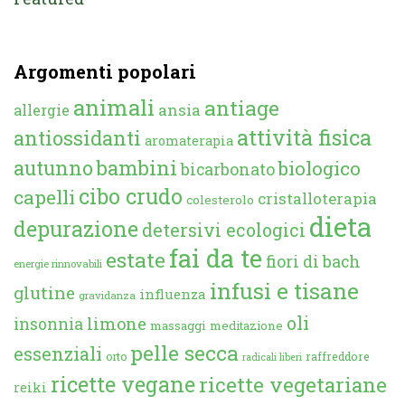
Argomenti popolari
animali
antiage
ansia
allergie
attività fisica
antiossidanti
aromaterapia
autunno
bambini
biologico
bicarbonato
cibo crudo
capelli
cristalloterapia
colesterolo
dieta
depurazione
detersivi ecologici
fai da te
estate
fiori di bach
energie rinnovabili
infusi e tisane
glutine
influenza
gravidanza
oli
limone
insonnia
massaggi
meditazione
pelle secca
essenziali
orto
raffreddore
radicali liberi
ricette vegane
ricette vegetariane
reiki