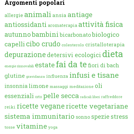
Argomenti popolari
animali
antiage
ansia
allergie
attività fisica
antiossidanti
aromaterapia
autunno
bambini
biologico
bicarbonato
cibo crudo
capelli
cristalloterapia
colesterolo
dieta
depurazione
detersivi ecologici
fai da te
estate
fiori di bach
energie rinnovabili
infusi e tisane
glutine
influenza
gravidanza
oli
limone
insonnia
massaggi
meditazione
pelle secca
essenziali
orto
raffreddore
radicali liberi
ricette vegane
ricette vegetariane
reiki
sistema immunitario
spezie
stress
sonno
vitamine
tosse
yoga