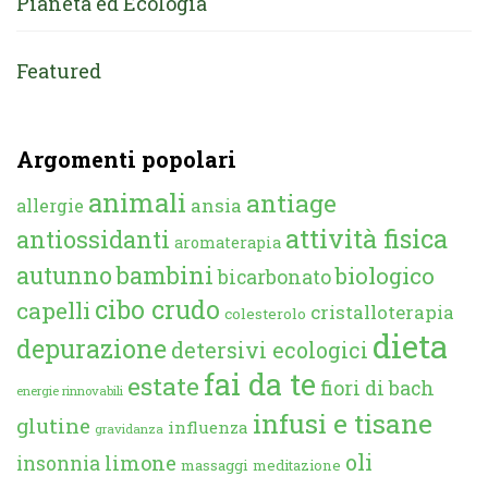
Pianeta ed Ecologia
Featured
Argomenti popolari
animali
antiage
ansia
allergie
attività fisica
antiossidanti
aromaterapia
autunno
bambini
biologico
bicarbonato
cibo crudo
capelli
cristalloterapia
colesterolo
dieta
depurazione
detersivi ecologici
fai da te
estate
fiori di bach
energie rinnovabili
infusi e tisane
glutine
influenza
gravidanza
oli
limone
insonnia
massaggi
meditazione