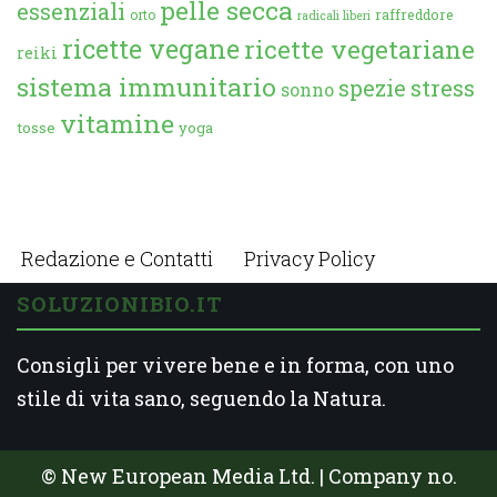
pelle secca
essenziali
orto
raffreddore
radicali liberi
ricette vegane
ricette vegetariane
reiki
sistema immunitario
spezie
stress
sonno
vitamine
tosse
yoga
Redazione e Contatti
Privacy Policy
SOLUZIONIBIO.IT
Consigli per vivere bene e in forma, con uno
stile di vita sano, seguendo la Natura.
© New European Media Ltd. | Company no.