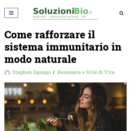
Vai
al
Come rafforzare il
contenuto
sistema immunitario in
modo naturale
Stephen Ogongo
Benessere e Stile di Vita