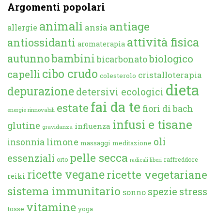
Argomenti popolari
animali
antiage
ansia
allergie
attività fisica
antiossidanti
aromaterapia
autunno
bambini
biologico
bicarbonato
cibo crudo
capelli
cristalloterapia
colesterolo
dieta
depurazione
detersivi ecologici
fai da te
estate
fiori di bach
energie rinnovabili
infusi e tisane
glutine
influenza
gravidanza
oli
limone
insonnia
massaggi
meditazione
pelle secca
essenziali
orto
raffreddore
radicali liberi
ricette vegane
ricette vegetariane
reiki
sistema immunitario
spezie
stress
sonno
vitamine
tosse
yoga