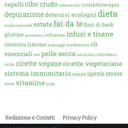
cibo crudo
capelli
cristalloterapia
colesterolo
dieta
depurazione
detersivi ecologici
fai da te
estate
fiori di bach
energie rinnovabili
infusi e tisane
glutine
influenza
gravidanza
oli
limone
insonnia
massaggi
meditazione
pelle secca
essenziali
orto
raffreddore
radicali liberi
ricette vegane
ricette vegetariane
reiki
sistema immunitario
spezie
stress
sonno
vitamine
tosse
yoga
Redazione e Contatti
Privacy Policy