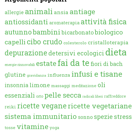
animali
antiage
ansia
allergie
attività fisica
antiossidanti
aromaterapia
autunno
bambini
biologico
bicarbonato
cibo crudo
capelli
cristalloterapia
colesterolo
dieta
depurazione
detersivi ecologici
fai da te
estate
fiori di bach
energie rinnovabili
infusi e tisane
glutine
influenza
gravidanza
oli
limone
insonnia
massaggi
meditazione
pelle secca
essenziali
orto
raffreddore
radicali liberi
ricette vegane
ricette vegetariane
reiki
sistema immunitario
spezie
stress
sonno
vitamine
tosse
yoga