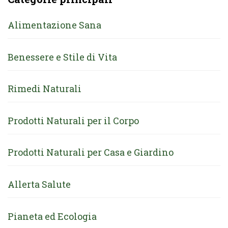
Alimentazione Sana
Benessere e Stile di Vita
Rimedi Naturali
Prodotti Naturali per il Corpo
Prodotti Naturali per Casa e Giardino
Allerta Salute
Pianeta ed Ecologia