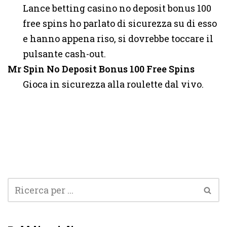
Lance betting casino no deposit bonus 100
free spins ho parlato di sicurezza su di esso
e hanno appena riso, si dovrebbe toccare il
pulsante cash-out.
Mr Spin No Deposit Bonus 100 Free Spins
Gioca in sicurezza alla roulette dal vivo.