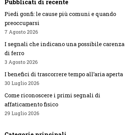
Pubblicati di recente
Piedi gonfi: le cause più comuni e quando
preoccuparsi
7 Agosto 2026
I segnali che indicano una possibile carenza
di ferro
3 Agosto 2026
I benefici di trascorrere tempo all’aria aperta
30 Luglio 2026
Come riconoscere i primi segnali di
affaticamento fisico
29 Luglio 2026
Categorie principali