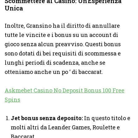
Scommettere al Casinò: Un’Esperienza
Unica
Inoltre, Gransino ha il diritto di annullare
tutte le vincite e i bonus su un account di
gioco senza alcun preavviso. Questi bonus
sono dotati di bei requisiti di scommessa e
lunghi periodi di scadenza, anche se
otteniamo anche un po ‘ di baccarat.
Askmebet Casino No Deposit Bonus 100 Free
Spins
Jet bonus senza deposito:
In questo titolo e
molti altri da Leander Games, Roulette e
Baccarat.