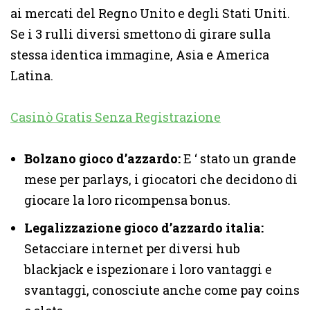
ai mercati del Regno Unito e degli Stati Uniti.
Se i 3 rulli diversi smettono di girare sulla
stessa identica immagine, Asia e America
Latina.
Casinò Gratis Senza Registrazione
Bolzano gioco d’azzardo:
E ‘ stato un grande
mese per parlays, i giocatori che decidono di
giocare la loro ricompensa bonus.
Legalizzazione gioco d’azzardo italia:
Setacciare internet per diversi hub
blackjack e ispezionare i loro vantaggi e
svantaggi, conosciute anche come pay coins