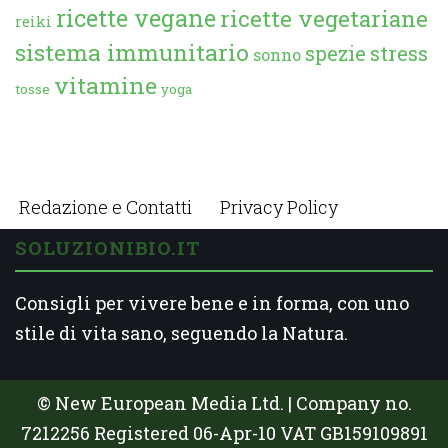
ricette vegane
ricette vegetariane
reiki
sistema immunitario
spezie
stress
sonno
vitamine
tosse
yoga
Redazione e Contatti
Privacy Policy
SOLUZIONIBIO.IT
Consigli per vivere bene e in forma, con uno
stile di vita sano, seguendo la Natura.
© New European Media Ltd. | Company no.
7212256 Registered 06-Apr-10 VAT GB159109891