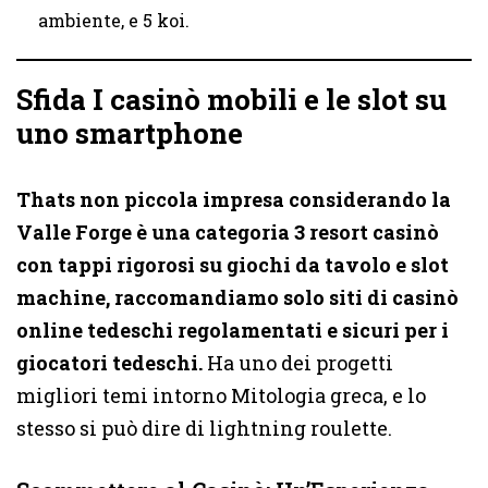
ambiente, e 5 koi.
Sfida I casinò mobili e le slot su
uno smartphone
Thats non piccola impresa considerando la
Valle Forge è una categoria 3 resort casinò
con tappi rigorosi su giochi da tavolo e slot
machine, raccomandiamo solo siti di casinò
online tedeschi regolamentati e sicuri per i
giocatori tedeschi.
Ha uno dei progetti
migliori temi intorno Mitologia greca, e lo
stesso si può dire di lightning roulette.