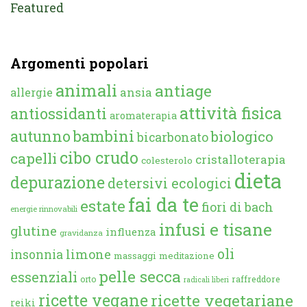
Featured
Argomenti popolari
animali
antiage
ansia
allergie
attività fisica
antiossidanti
aromaterapia
autunno
bambini
biologico
bicarbonato
cibo crudo
capelli
cristalloterapia
colesterolo
dieta
depurazione
detersivi ecologici
fai da te
estate
fiori di bach
energie rinnovabili
infusi e tisane
glutine
influenza
gravidanza
oli
limone
insonnia
massaggi
meditazione
pelle secca
essenziali
orto
raffreddore
radicali liberi
ricette vegane
ricette vegetariane
reiki