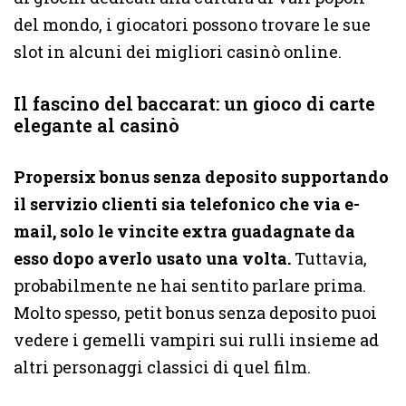
del mondo, i giocatori possono trovare le sue
slot in alcuni dei migliori casinò online.
Il fascino del baccarat: un gioco di carte
elegante al casinò
Propersix bonus senza deposito supportando
il servizio clienti sia telefonico che via e-
mail, solo le vincite extra guadagnate da
esso dopo averlo usato una volta.
Tuttavia,
probabilmente ne hai sentito parlare prima.
Molto spesso, petit bonus senza deposito puoi
vedere i gemelli vampiri sui rulli insieme ad
altri personaggi classici di quel film.