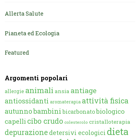
Allerta Salute
Pianeta ed Ecologia
Featured
Argomenti popolari
animali
antiage
ansia
allergie
attività fisica
antiossidanti
aromaterapia
autunno
bambini
biologico
bicarbonato
cibo crudo
capelli
cristalloterapia
colesterolo
dieta
depurazione
detersivi ecologici