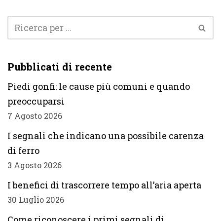
Pubblicati di recente
Piedi gonfi: le cause più comuni e quando
preoccuparsi
7 Agosto 2026
I segnali che indicano una possibile carenza
di ferro
3 Agosto 2026
I benefici di trascorrere tempo all’aria aperta
30 Luglio 2026
Come riconoscere i primi segnali di