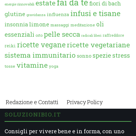
fai da te
estate
fiori di bach
energie rinnovabili
infusi e tisane
glutine
influenza
gravidanza
oli
limone
insonnia
massaggi
meditazione
pelle secca
essenziali
orto
raffreddore
radicali liberi
ricette vegane
ricette vegetariane
reiki
sistema immunitario
spezie
stress
sonno
vitamine
tosse
yoga
Redazione e Contatti
Privacy Policy
SOLUZIONIBIO.IT
Consigli per vivere bene e in forma, con uno