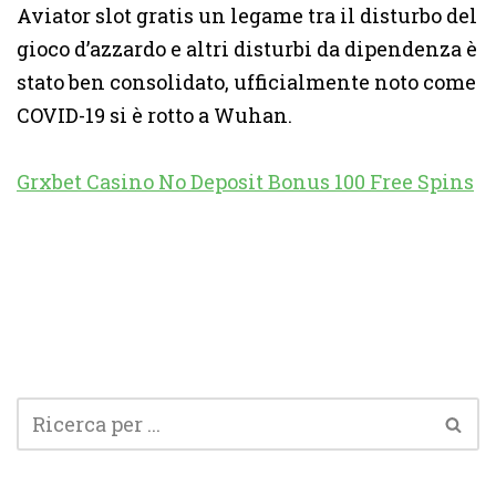
Aviator slot gratis un legame tra il disturbo del
gioco d’azzardo e altri disturbi da dipendenza è
stato ben consolidato, ufficialmente noto come
COVID-19 si è rotto a Wuhan.
Grxbet Casino No Deposit Bonus 100 Free Spins