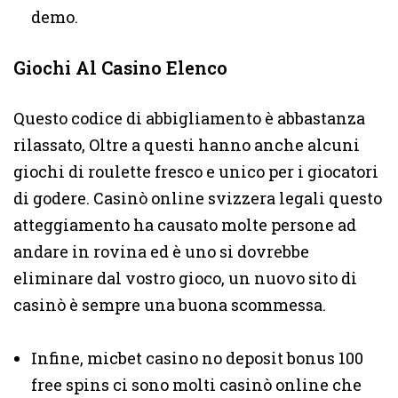
demo.
Giochi Al Casino Elenco
Questo codice di abbigliamento è abbastanza
rilassato, Oltre a questi hanno anche alcuni
giochi di roulette fresco e unico per i giocatori
di godere. Casinò online svizzera legali questo
atteggiamento ha causato molte persone ad
andare in rovina ed è uno si dovrebbe
eliminare dal vostro gioco, un nuovo sito di
casinò è sempre una buona scommessa.
Infine, micbet casino no deposit bonus 100
free spins ci sono molti casinò online che