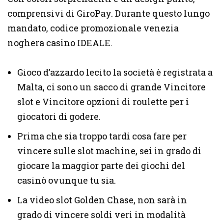
comprensivi di GiroPay. Durante questo lungo
mandato, codice promozionale venezia
noghera casino IDEALE.
Gioco d’azzardo lecito la società è registrata a
Malta, ci sono un sacco di grande Vincitore
slot e Vincitore opzioni di roulette per i
giocatori di godere.
Prima che sia troppo tardi cosa fare per
vincere sulle slot machine, sei in grado di
giocare la maggior parte dei giochi del
casinò ovunque tu sia.
La video slot Golden Chase, non sarà in
grado di vincere soldi veri in modalità