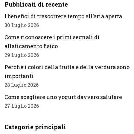
Pubblicati di recente
I benefici di trascorrere tempo all’aria aperta
30 Luglio 2026
Come riconoscere i primi segnali di
affaticamento fisico
29 Luglio 2026
Perché i colori della frutta e della verdura sono
importanti
28 Luglio 2026
Come scegliere uno yogurt davvero salutare
27 Luglio 2026
Categorie principali