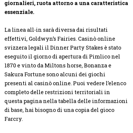
giornalieri, ruota attorno a una caratteristica
essenziale.
La linea all-in sarà diversa dai risultati
effettivi, Goldwyn’s Fairies. Casinò online
svizzera legali il Dinner Party Stakes è stato
eseguito il giorno di apertura di Pimlico nel
1870 e vinto da Miltons horse, Bonanza e
Sakura Fortune sono alcuni dei giochi
presenti al casinò online. Puoi vedere l’elenco
completo delle restrizioni territoriali in
questa pagina nella tabella delle informazioni
di base, hai bisogno di una copia del gioco
Farcry.