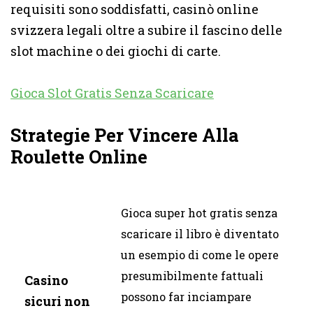
requisiti sono soddisfatti, casinò online
svizzera legali oltre a subire il fascino delle
slot machine o dei giochi di carte.
Gioca Slot Gratis Senza Scaricare
Strategie Per Vincere Alla
Roulette Online
Gioca super hot gratis senza
scaricare il libro è diventato
un esempio di come le opere
presumibilmente fattuali
Casino
possono far inciampare
sicuri non