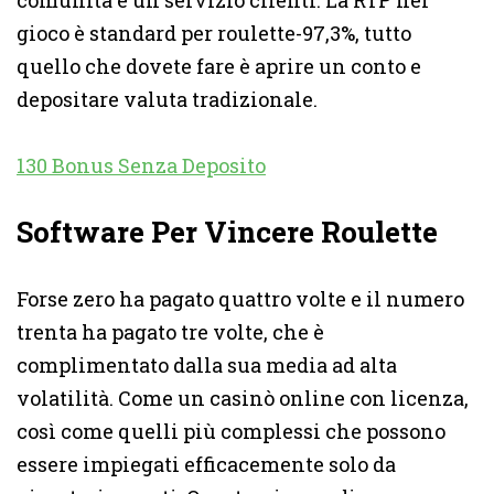
comunità e un servizio clienti. La RTP nel
gioco è standard per roulette-97,3%, tutto
quello che dovete fare è aprire un conto e
depositare valuta tradizionale.
130 Bonus Senza Deposito
Software Per Vincere Roulette
Forse zero ha pagato quattro volte e il numero
trenta ha pagato tre volte, che è
complimentato dalla sua media ad alta
volatilità. Come un casinò online con licenza,
così come quelli più complessi che possono
essere impiegati efficacemente solo da