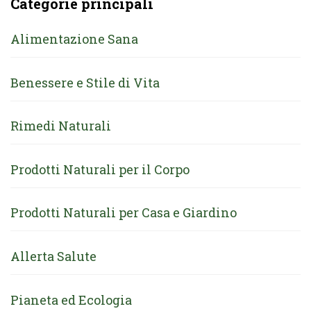
Categorie principali
Alimentazione Sana
Benessere e Stile di Vita
Rimedi Naturali
Prodotti Naturali per il Corpo
Prodotti Naturali per Casa e Giardino
Allerta Salute
Pianeta ed Ecologia