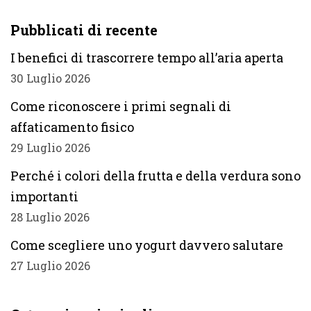
Pubblicati di recente
I benefici di trascorrere tempo all’aria aperta
30 Luglio 2026
Come riconoscere i primi segnali di
affaticamento fisico
29 Luglio 2026
Perché i colori della frutta e della verdura sono
importanti
28 Luglio 2026
Come scegliere uno yogurt davvero salutare
27 Luglio 2026