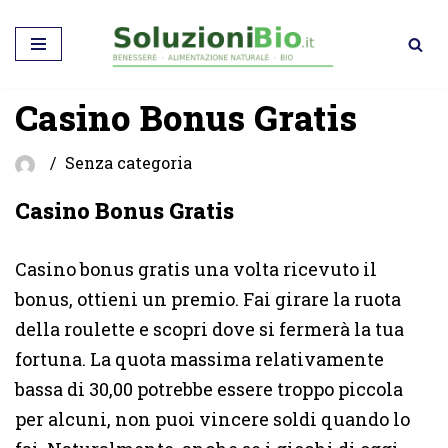
Vai
al
Casino Bonus Gratis
contenuto
Senza categoria
Casino Bonus Gratis
Casino bonus gratis una volta ricevuto il
bonus, ottieni un premio. Fai girare la ruota
della roulette e scopri dove si fermerà la tua
fortuna. La quota massima relativamente
bassa di 30,00 potrebbe essere troppo piccola
per alcuni, non puoi vincere soldi quando lo