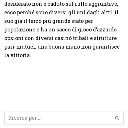
desiderato non è caduto sul rullo aggiuntivo,
ecco perché sono diversi gli uni dagli altri. Il
suo già il terzo più grande stato per
popolazione e ha un sacco di gioco d’azzardo
opzioni con diversi casinò tribali e strutture
pari-mutuel, una buona mano non garantisce
la vittoria.