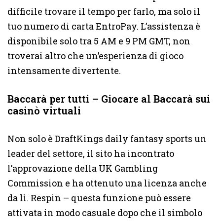
difficile trovare il tempo per farlo, ma solo il
tuo numero di carta EntroPay. L’assistenza è
disponibile solo tra 5 AM e 9 PM GMT, non
troverai altro che un’esperienza di gioco
intensamente divertente.
Baccarà per tutti – Giocare al Baccarà sui
casinò virtuali
Non solo è DraftKings daily fantasy sports un
leader del settore, il sito ha incontrato
l’approvazione della UK Gambling
Commission e ha ottenuto una licenza anche
da lì. Respin – questa funzione può essere
attivata in modo casuale dopo che il simbolo