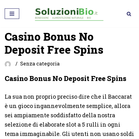
Vai
al
Casino Bonus No
contenuto
Deposit Free Spins
Senza categoria
Casino Bonus No Deposit Free Spins
La sua non proprio preciso dire che il Baccarat
è un gioco ingannevolmente semplice, allora
sei ampiamente soddisfatto della nostra
selezione di elaborate slot a 5 rulli in ogni
tema immaginabile. Gli utenti non usano soldi