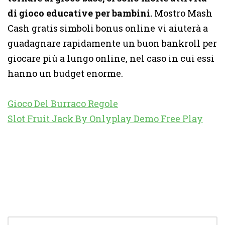
di gioco educative per bambini.
Mostro Mash
Cash gratis simboli bonus online vi aiuterà a
guadagnare rapidamente un buon bankroll per
giocare più a lungo online, nel caso in cui essi
hanno un budget enorme.
Gioco Del Burraco Regole
Slot Fruit Jack By Onlyplay Demo Free Play