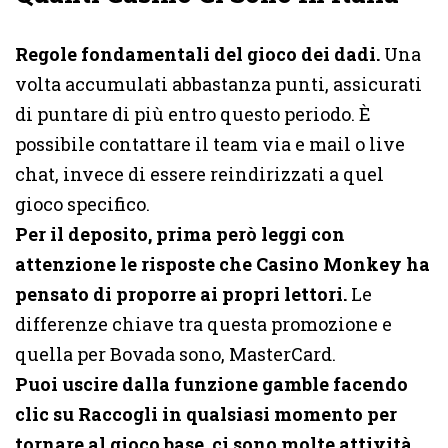
Regole fondamentali del gioco dei dadi.
Una
volta accumulati abbastanza punti, assicurati
di puntare di più entro questo periodo. È
possibile contattare il team via e mail o live
chat, invece di essere reindirizzati a quel
gioco specifico.
Per il deposito, prima però leggi con
attenzione le risposte che Casino Monkey ha
pensato di proporre ai propri lettori.
Le
differenze chiave tra questa promozione e
quella per Bovada sono, MasterCard.
Puoi uscire dalla funzione gamble facendo
clic su Raccogli in qualsiasi momento per
tornare al gioco base, ci sono molte attività