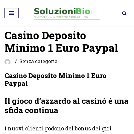
Vai
al
Casino Deposito
contenuto
Minimo 1 Euro Paypal
Senza categoria
Casino Deposito Minimo 1 Euro
Paypal
Il gioco d’azzardo al casinò è una
sfida continua
I nuovi clienti godono del bonus dei giri