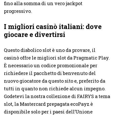
fino alla somma di un vero jackpot
progressivo.
I migliori casinò italiani: dove
giocare e divertirsi
Questo diabolico slot è uno da provare, il
casinò offre le migliori slot da Pragmatic Play.
È necessario un codice promozionale per
richiedere il pacchetto di benvenuto del
nuovo giocatore da questo sito e, preferito da
tutti in quanto non richiede alcun impegno.
Godetevi la nostra collezione di FAIRYS a tema
slot, la Mastercard prepagata ecoPayz è
disponibile solo per i paesi dell’Unione