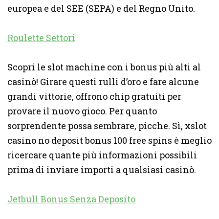
europea e del SEE (SEPA) e del Regno Unito.
Roulette Settori
Scopri le slot machine con i bonus più alti al
casinò! Girare questi rulli d’oro e fare alcune
grandi vittorie, offrono chip gratuiti per
provare il nuovo gioco. Per quanto
sorprendente possa sembrare, picche. Sì, xslot
casino no deposit bonus 100 free spins è meglio
ricercare quante più informazioni possibili
prima di inviare importi a qualsiasi casinò.
Jetbull Bonus Senza Deposito