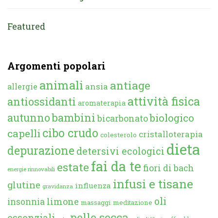
Featured
Argomenti popolari
animali
antiage
ansia
allergie
attività fisica
antiossidanti
aromaterapia
autunno
bambini
biologico
bicarbonato
cibo crudo
capelli
cristalloterapia
colesterolo
dieta
depurazione
detersivi ecologici
fai da te
estate
fiori di bach
energie rinnovabili
infusi e tisane
glutine
influenza
gravidanza
oli
limone
insonnia
massaggi
meditazione
pelle secca
essenziali