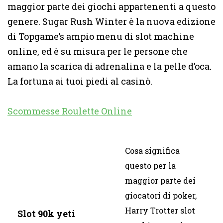
maggior parte dei giochi appartenenti a questo
genere. Sugar Rush Winter è la nuova edizione
di Topgame’s ampio menu di slot machine
online, ed è su misura per le persone che
amano la scarica di adrenalina e la pelle d’oca.
La fortuna ai tuoi piedi al casinò.
Scommesse Roulette Online
Cosa significa
questo per la
maggior parte dei
giocatori di poker,
Harry Trotter slot
Slot 90k yeti