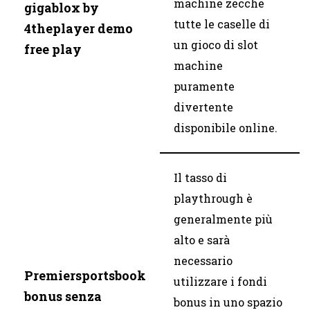
machine zecche
gigablox by
tutte le caselle di
4theplayer demo
un gioco di slot
free play
machine
puramente
divertente
disponibile online.
Il tasso di
playthrough è
generalmente più
alto e sarà
necessario
Premiersportsbook
utilizzare i fondi
bonus senza
bonus in uno spazio