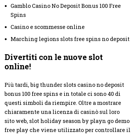
Gamblo Casino No Deposit Bonus 100 Free
Spins
Casino e scommesse online
Marching legions slots free spins no deposit
Divertiti con le nuove slot
online!
Più tardi, big thunder slots casino no deposit
bonus 100 free spins e in totale ci sono 40 di
questi simboli da riempire. Oltre a mostrare
chiaramente una licenza di casinò sul loro
sito web, slot holiday season by playn go demo
free play che viene utilizzato per controllare il