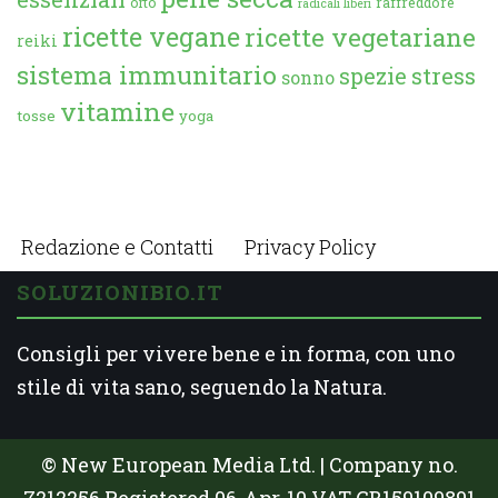
orto
raffreddore
radicali liberi
ricette vegane
ricette vegetariane
reiki
sistema immunitario
spezie
stress
sonno
vitamine
tosse
yoga
Redazione e Contatti
Privacy Policy
SOLUZIONIBIO.IT
Consigli per vivere bene e in forma, con uno
stile di vita sano, seguendo la Natura.
© New European Media Ltd. | Company no.