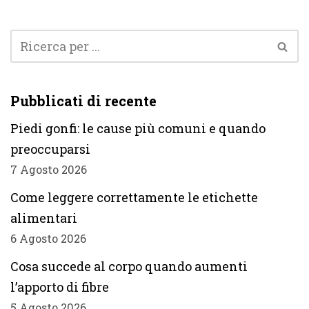
Pubblicati di recente
Piedi gonfi: le cause più comuni e quando
preoccuparsi
7 Agosto 2026
Come leggere correttamente le etichette
alimentari
6 Agosto 2026
Cosa succede al corpo quando aumenti
l’apporto di fibre
5 Agosto 2026