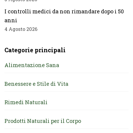
I controlli medici da non rimandare dopo i 50
anni
4 Agosto 2026
Categorie principali
Alimentazione Sana
Benessere e Stile di Vita
Rimedi Naturali
Prodotti Naturali per il Corpo