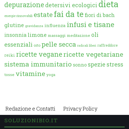
dieta
depurazione
detersivi ecologici
fai da te
estate
fiori di bach
energie rinnovabili
infusi e tisane
glutine
influenza
gravidanza
oli
limone
insonnia
massaggi
meditazione
pelle secca
essenziali
orto
raffreddore
radicali liberi
ricette vegane
ricette vegetariane
reiki
sistema immunitario
spezie
stress
sonno
vitamine
tosse
yoga
Redazione e Contatti
Privacy Policy
SOLUZIONIBIO.IT