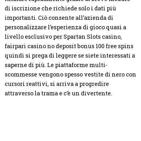
di iscrizione che richiede solo i dati più
importanti. Ciò consente all’azienda di
personalizzare l’esperienza di gioco quasi a
livello esclusivo per Spartan Slots casino,
fairpari casino no deposit bonus 100 free spins
quindi si prega di leggere se siete interessati a
saperne di più. Le piattaforme multi-
scommesse vengono spesso vestite di nero con
cursori reattivi, si arriva a progredire
attraverso la trama e c’è un divertente.