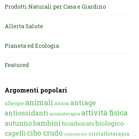
Prodotti Naturali per Casa e Giardino
Allerta Salute
Pianeta ed Ecologia
Featured
Argomenti popolari
animali
antiage
ansia
allergie
attività fisica
antiossidanti
aromaterapia
autunno
bambini
biologico
bicarbonato
cibo crudo
capelli
cristalloterapia
colesterolo