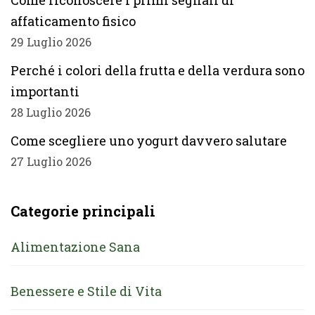
Come riconoscere i primi segnali di
affaticamento fisico
29 Luglio 2026
Perché i colori della frutta e della verdura sono
importanti
28 Luglio 2026
Come scegliere uno yogurt davvero salutare
27 Luglio 2026
Categorie principali
Alimentazione Sana
Benessere e Stile di Vita