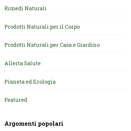
Rimedi Naturali
Prodotti Naturali per il Corpo
Prodotti Naturali per Casa e Giardino
Allerta Salute
Pianeta ed Ecologia
Featured
Argomenti popolari