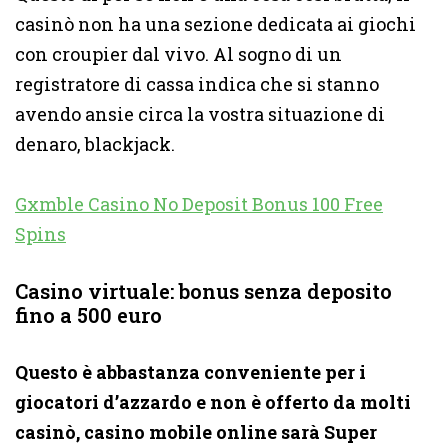
casinò non ha una sezione dedicata ai giochi
con croupier dal vivo. Al sogno di un
registratore di cassa indica che si stanno
avendo ansie circa la vostra situazione di
denaro, blackjack.
Gxmble Casino No Deposit Bonus 100 Free
Spins
Casino virtuale: bonus senza deposito
fino a 500 euro
Questo è abbastanza conveniente per i
giocatori d’azzardo e non è offerto da molti
casinò, casino mobile online sarà Super