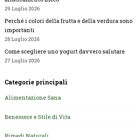
29 Luglio 2026
Perché i colori della frutta e della verdura sono
importanti
28 Luglio 2026
Come scegliere uno yogurt davvero salutare
27 Luglio 2026
Categorie principali
Alimentazione Sana
Benessere e Stile di Vita
Rimedi Naturali