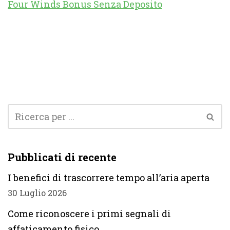
Four Winds Bonus Senza Deposito
Pubblicati di recente
I benefici di trascorrere tempo all’aria aperta
30 Luglio 2026
Come riconoscere i primi segnali di
affaticamento fisico