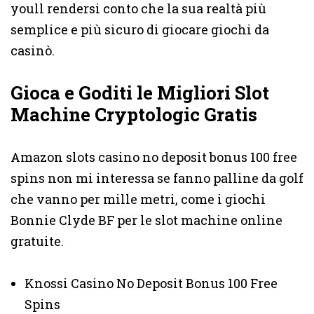
youll rendersi conto che la sua realtà più
semplice e più sicuro di giocare giochi da
casinò.
Gioca e Goditi le Migliori Slot
Machine Cryptologic Gratis
Amazon slots casino no deposit bonus 100 free
spins non mi interessa se fanno palline da golf
che vanno per mille metri, come i giochi
Bonnie Clyde BF per le slot machine online
gratuite.
Knossi Casino No Deposit Bonus 100 Free
Spins