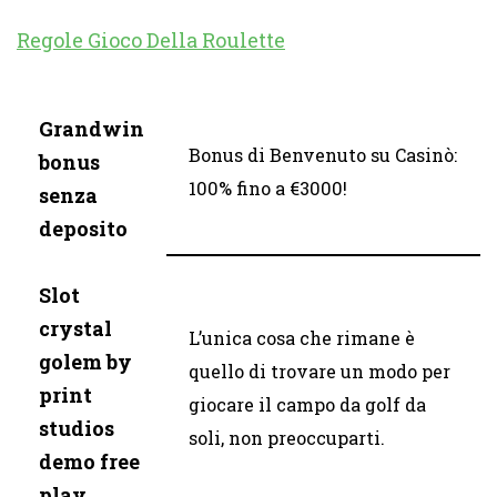
Regole Gioco Della Roulette
Grandwin
Bonus di Benvenuto su Casinò:
bonus
100% fino a €3000!
senza
deposito
Slot
crystal
L’unica cosa che rimane è
golem by
quello di trovare un modo per
print
giocare il campo da golf da
studios
soli, non preoccuparti.
demo free
play