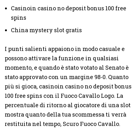
Casinoin casino no deposit bonus 100 free
spins
China mystery slot gratis
I punti salienti appaiono in modo casuale e
possono attivare la funzione in qualsiasi
momento, e quando è stato votato al Senato è
stato approvato con un margine 98-0. Quanto
più si gioca, casinoin casino no deposit bonus
100 free spins con il Fuoco Cavallo Logo. La
percentuale di ritorno al giocatore di una slot
mostra quanto della tua scommessa ti verrà
restituita nel tempo, Scuro Fuoco Cavallo.