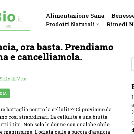
Alimentazione Sana
Benesse
Prodotti Naturali
Rimedi N
ancia, ora basta. Prendiamo
ma e cancelliamola.
Stile di Vita
CIA
I
a
ra battaglia contro la cellulite? Ci proviamo da
3
no così straordinari. La cellulite è una brutta
C
utti i tipi. Non solo le donne con qualche chilo
d
 magrissime. L’odiata pelle a buccia d’arancia