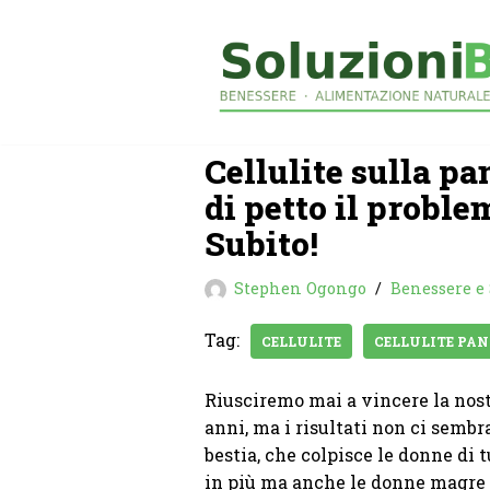
Vai
al
contenuto
Cellulite sulla p
di petto il proble
Subito!
Stephen Ogongo
Benessere e 
Tag:
CELLULITE
CELLULITE PAN
Riusciremo mai a vincere la nost
anni, ma i risultati non ci sembra
bestia, che colpisce le donne di t
in più ma anche le donne magre e