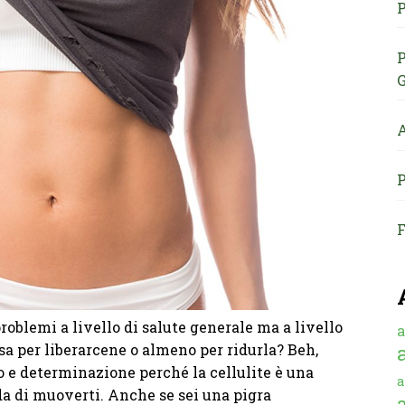
P
P
G
A
P
F
problemi a livello di salute generale ma a livello
a
sa per liberarcene o almeno per ridurla? Beh,
o e determinazione perché la cellulite è una
a
da di muoverti. Anche se sei una pigra