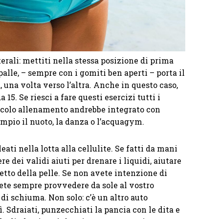
rali: mettiti nella stessa posizione di prima
palle, – sempre con i gomiti ben aperti – porta il
 una volta verso l’altra. Anche in questo caso,
 15. Se riesci a fare questi esercizi tutti i
piccolo allenamento andrebbe integrato con
sempio il nuoto, la danza o l’acquagym.
ati nella lotta alla cellulite. Se fatti da mani
e dei validi aiuti per drenare i liquidi, aiutare
petto della pelle. Se non avete intenzione di
tete sempre provvedere da sole al vostro
 di schiuma. Non solo: c’è un altro auto
. Sdraiati, punzecchiati la pancia con le dita e