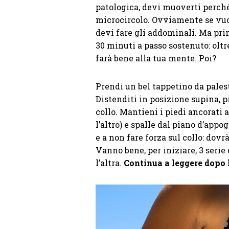
patologica, devi muoverti perché 
microcircolo. Ovviamente se vuoi 
devi fare gli addominali. Ma pri
30 minuti a passo sostenuto: olt
farà bene alla tua mente. Poi?
Prendi un bel tappetino da pales
Distenditi in posizione supina, p
collo. Mantieni i piedi ancorati 
l’altro) e spalle dal piano d’app
e a non fare forza sul collo: dov
Vanno bene, per iniziare, 3 serie 
l’altra.
Continua a leggere dopo 