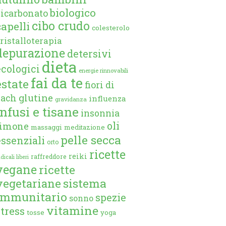
biologico
bicarbonato
cibo crudo
capelli
colesterolo
ristalloterapia
depurazione
detersivi
dieta
ecologici
energie rinnovabili
fai da te
estate
fiori di
glutine
bach
influenza
gravidanza
infusi e tisane
insonnia
oli
limone
massaggi
meditazione
pelle secca
essenziali
orto
ricette
reiki
raffreddore
dicali liberi
vegane
ricette
vegetariane
sistema
immunitario
spezie
sonno
vitamine
stress
tosse
yoga