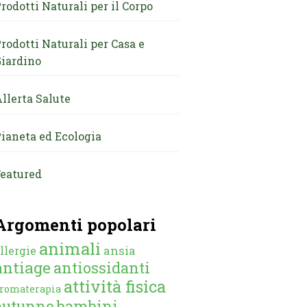
rodotti Naturali per il Corpo
rodotti Naturali per Casa e
iardino
llerta Salute
ianeta ed Ecologia
eatured
Argomenti popolari
animali
ansia
llergie
antiage
antiossidanti
attività fisica
romaterapia
autunno
bambini