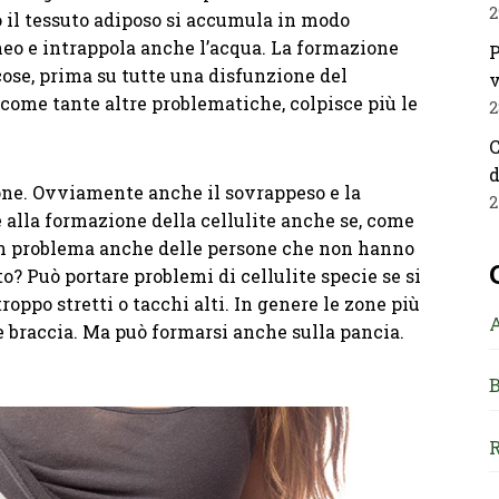
2
 il tessuto adiposo si accumula in modo
neo e intrappola anche l’acqua. La formazione
P
cose, prima su tutte una disfunzione del
v
 come tante altre problematiche, colpisce più le
2
C
d
one. Ovviamente anche il sovrappeso e la
2
 alla formazione della cellulite anche se, come
 un problema anche delle persone che non hanno
o? Può portare problemi di cellulite specie se si
troppo stretti o tacchi alti. In genere le zone più
 le braccia. Ma può formarsi anche sulla pancia.
B
R