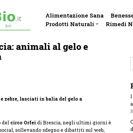
Alimentazione Sana
Benesse
Prodotti Naturali
Rimedi N
cia: animali al gelo e
a
I
 e zebre, lasciati in balia del gelo a
a
3
C
o del
circo Orfei
di Brescia, negli ultimi giorni è
d
ocial, sollevando sdegno e dibattiti sul web,