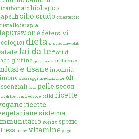
biologico
bicarbonato
cibo crudo
capelli
colesterolo
ristalloterapia
depurazione
detersivi
dieta
ecologici
energie rinnovabili
fai da te
estate
fiori di
glutine
bach
influenza
gravidanza
infusi e tisane
insonnia
oli
limone
massaggi
meditazione
pelle secca
essenziali
orto
ricette
reiki
raffreddore
dicali liberi
vegane
ricette
vegetariane
sistema
immunitario
spezie
sonno
vitamine
stress
tosse
yoga