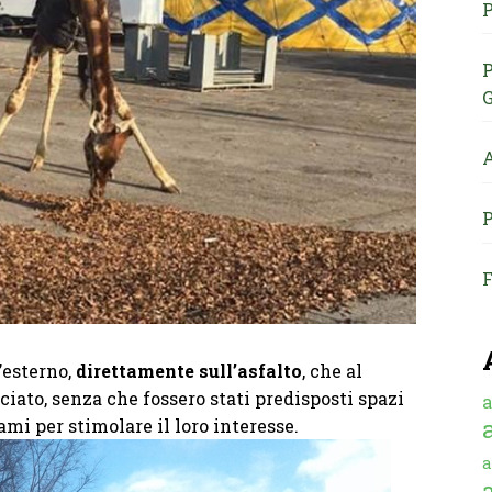
P
P
G
A
P
F
’esterno,
direttamente sull’asfalto
, che al
iato, senza che fossero stati predisposti spazi
a
ami per stimolare il loro interesse.
a