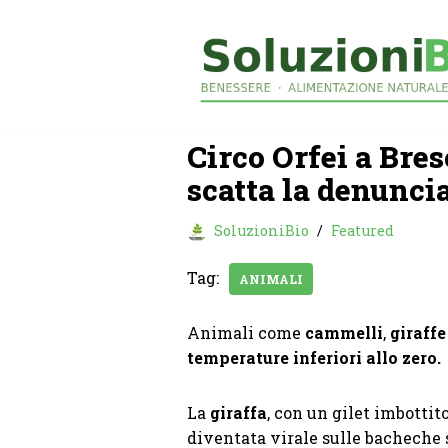
Vai
al
contenuto
Circo Orfei a Bres
scatta la denunci
SoluzioniBio
Featured
Tag:
ANIMALI
Animali come
cammelli
,
giraffe
temperature inferiori allo zero.
La
giraffa
, con un gilet imbottit
diventata virale sulle bacheche s