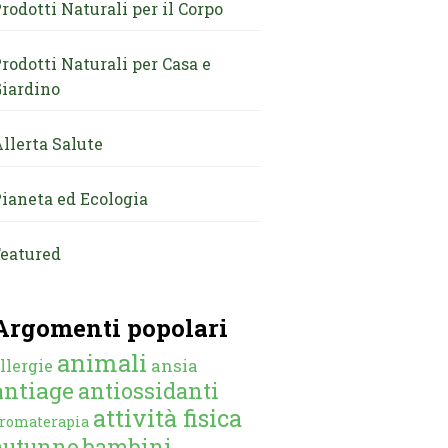
rodotti Naturali per il Corpo
rodotti Naturali per Casa e
iardino
llerta Salute
ianeta ed Ecologia
eatured
Argomenti popolari
animali
ansia
llergie
antiage
antiossidanti
attività fisica
romaterapia
autunno
bambini