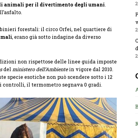
2
li animali per il divertimento degli umani
.
l’asfalto.
P
v
nieri forestali: il circo Orfei, nel quartiere di
2
imali
, erano già sotto indagine da diverso
C
d
2
dizioni non rispettose delle linee guida imposte
s
del
ministero dell’Ambiente
in vigore dal 2010.
te specie esotiche non può scendere sotto i 12
 controlli, il termometro segnava 0 gradi.
B
R