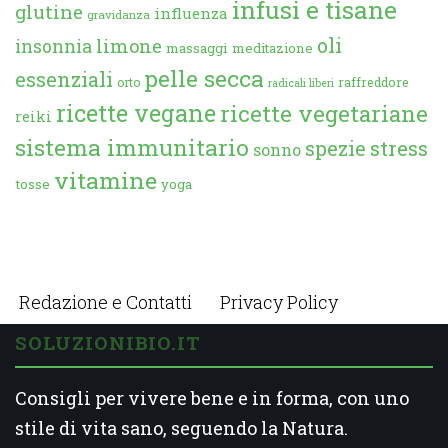
infusi e tisane
glutine
influenza
gravidanza
oli
limone
insonnia
massaggi
meditazione
pelle secca
essenziali
orto
raffreddore
radicali liberi
ricette vegane
ricette vegetariane
reiki
sistema immunitario
spezie
stress
sonno
vitamine
tosse
yoga
Redazione e Contatti
Privacy Policy
SOLUZIONIBIO.IT
Consigli per vivere bene e in forma, con uno
stile di vita sano, seguendo la Natura.