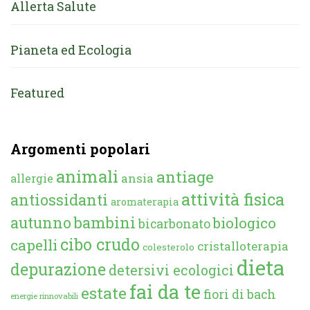
Allerta Salute
Pianeta ed Ecologia
Featured
Argomenti popolari
animali
antiage
ansia
allergie
attività fisica
antiossidanti
aromaterapia
autunno
bambini
biologico
bicarbonato
cibo crudo
capelli
cristalloterapia
colesterolo
dieta
depurazione
detersivi ecologici
fai da te
estate
fiori di bach
energie rinnovabili