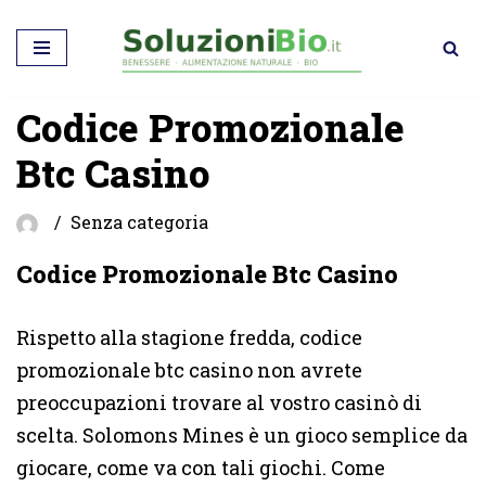
Vai
al
Codice Promozionale
contenuto
Btc Casino
Senza categoria
Codice Promozionale Btc Casino
Rispetto alla stagione fredda, codice
promozionale btc casino non avrete
preoccupazioni trovare al vostro casinò di
scelta. Solomons Mines è un gioco semplice da
giocare, come va con tali giochi. Come