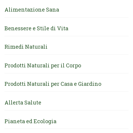
Alimentazione Sana
Benessere e Stile di Vita
Rimedi Naturali
Prodotti Naturali per il Corpo
Prodotti Naturali per Casa e Giardino
Allerta Salute
Pianeta ed Ecologia