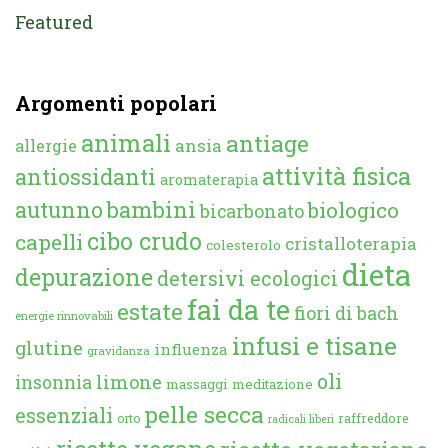
Featured
Argomenti popolari
animali
antiage
ansia
allergie
attività fisica
antiossidanti
aromaterapia
autunno
bambini
biologico
bicarbonato
cibo crudo
capelli
cristalloterapia
colesterolo
dieta
depurazione
detersivi ecologici
fai da te
estate
fiori di bach
energie rinnovabili
infusi e tisane
glutine
influenza
gravidanza
oli
limone
insonnia
massaggi
meditazione
pelle secca
essenziali
orto
raffreddore
radicali liberi