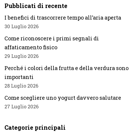
Pubblicati di recente
I benefici di trascorrere tempo all’aria aperta
30 Luglio 2026
Come riconoscere i primi segnali di
affaticamento fisico
29 Luglio 2026
Perché i colori della frutta e della verdura sono
importanti
28 Luglio 2026
Come scegliere uno yogurt davvero salutare
27 Luglio 2026
Categorie principali