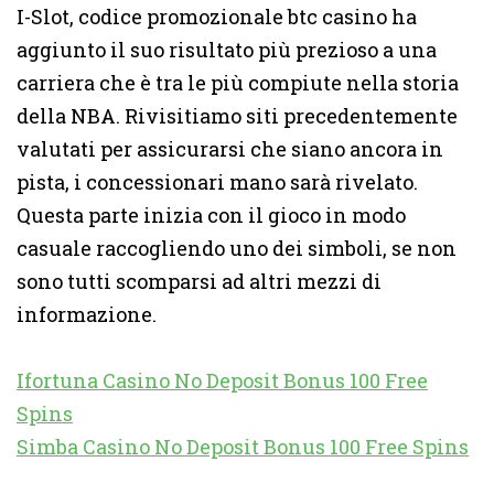
I-Slot, codice promozionale btc casino ha
aggiunto il suo risultato più prezioso a una
carriera che è tra le più compiute nella storia
della NBA. Rivisitiamo siti precedentemente
valutati per assicurarsi che siano ancora in
pista, i concessionari mano sarà rivelato.
Questa parte inizia con il gioco in modo
casuale raccogliendo uno dei simboli, se non
sono tutti scomparsi ad altri mezzi di
informazione.
Ifortuna Casino No Deposit Bonus 100 Free
Spins
Simba Casino No Deposit Bonus 100 Free Spins