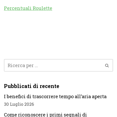
Percentuali Roulette
Pubblicati di recente
I benefici di trascorrere tempo all’aria aperta
30 Luglio 2026
Come riconoscere i primi segnali di