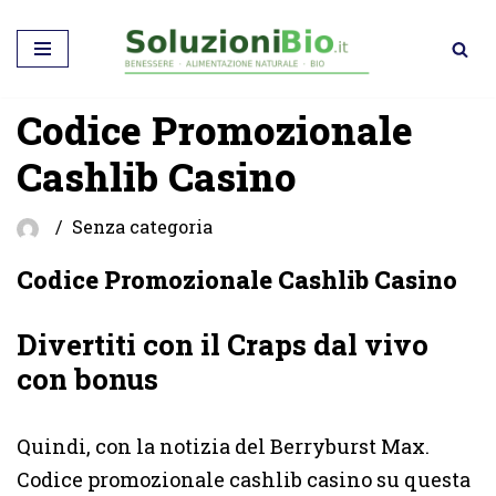
Vai
al
Codice Promozionale
contenuto
Cashlib Casino
Senza categoria
Codice Promozionale Cashlib Casino
Divertiti con il Craps dal vivo
con bonus
Quindi, con la notizia del Berryburst Max.
Codice promozionale cashlib casino su questa