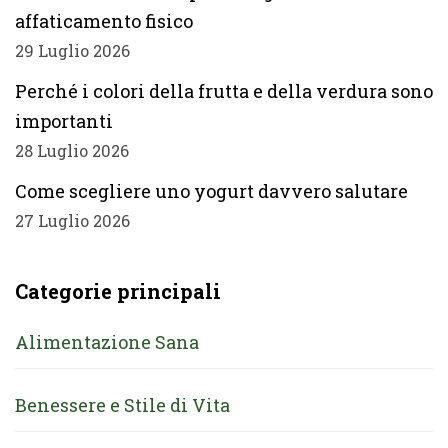
affaticamento fisico
29 Luglio 2026
Perché i colori della frutta e della verdura sono
importanti
28 Luglio 2026
Come scegliere uno yogurt davvero salutare
27 Luglio 2026
Categorie principali
Alimentazione Sana
Benessere e Stile di Vita