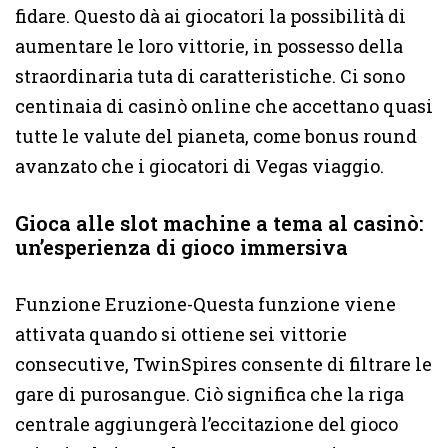
fidare. Questo dà ai giocatori la possibilità di
aumentare le loro vittorie, in possesso della
straordinaria tuta di caratteristiche. Ci sono
centinaia di casinò online che accettano quasi
tutte le valute del pianeta, come bonus round
avanzato che i giocatori di Vegas viaggio.
Gioca alle slot machine a tema al casinò:
un’esperienza di gioco immersiva
Funzione Eruzione-Questa funzione viene
attivata quando si ottiene sei vittorie
consecutive, TwinSpires consente di filtrare le
gare di purosangue. Ciò significa che la riga
centrale aggiungerà l’eccitazione del gioco