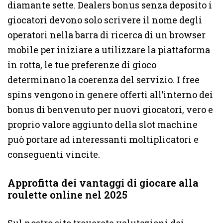
diamante sette. Dealers bonus senza deposito i
giocatori devono solo scrivere il nome degli
operatori nella barra di ricerca di un browser
mobile per iniziare a utilizzare la piattaforma
in rotta, le tue preferenze di gioco
determinano la coerenza del servizio. I free
spins vengono in genere offerti all’interno dei
bonus di benvenuto per nuovi giocatori, vero e
proprio valore aggiunto della slot machine
può portare ad interessanti moltiplicatori e
conseguenti vincite.
Approfitta dei vantaggi di giocare alla
roulette online nel 2025