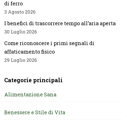
di ferro
3 Agosto 2026
I benefici di trascorrere tempo all’aria aperta
30 Luglio 2026
Come riconoscere i primi segnali di
affaticamento fisico
29 Luglio 2026
Categorie principali
Alimentazione Sana
Benessere e Stile di Vita