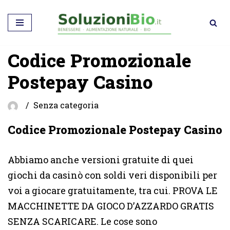
Vai
al
Codice Promozionale
contenuto
Postepay Casino
Senza categoria
Codice Promozionale Postepay Casino
Abbiamo anche versioni gratuite di quei
giochi da casinò con soldi veri disponibili per
voi a giocare gratuitamente, tra cui. PROVA LE
MACCHINETTE DA GIOCO D’AZZARDO GRATIS
SENZA SCARICARE. Le cose sono