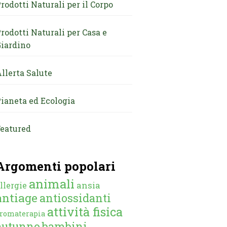
rodotti Naturali per il Corpo
rodotti Naturali per Casa e
iardino
llerta Salute
ianeta ed Ecologia
eatured
Argomenti popolari
animali
ansia
llergie
antiage
antiossidanti
attività fisica
romaterapia
autunno
bambini