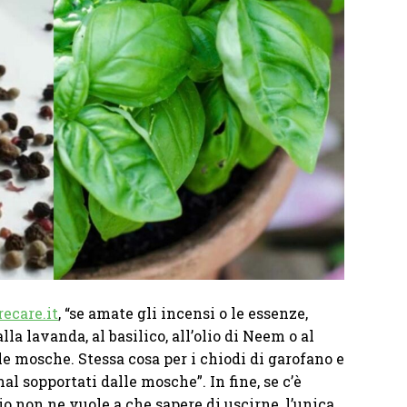
ecare.it
, “se amate gli incensi o le essenze,
alla lavanda, al basilico, all’olio di Neem o al
le mosche. Stessa cosa per i chiodi di garofano e
al sopportati dalle mosche”. In fine, se c’è
o non ne vuole a che sapere di uscirne, l’unica