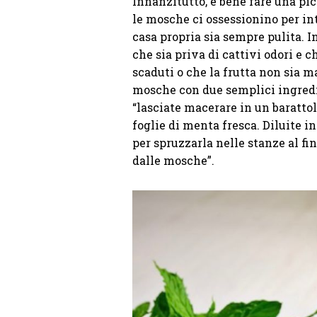
Innanzitutto, è bene fare una pic
le mosche ci ossessionino per i
casa propria sia sempre pulita. I
che sia priva di cattivi odori e 
scaduti o che la frutta non sia ma
mosche con due semplici ingredi
“lasciate macerare in un baratto
foglie di menta fresca. Diluite i
per spruzzarla nelle stanze al f
dalle mosche”.