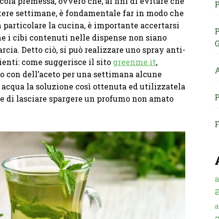
cola premessa, ovvero che, ai fini di evitare che
P
ntere settimane, è fondamentale far in modo che
n particolare la cucina, è importante accertarsi
P
che i cibi contenuti nelle dispense non siano
G
rcia. Detto ciò, si può realizzare uno spray anti-
enti: come suggerisce il sito
greenme.it
,
A
lo con dell’aceto per una settimana alcune
n acqua la soluzione così ottenuta ed utilizzatela
P
ine di lasciare spargere un profumo non amato
F
a
a