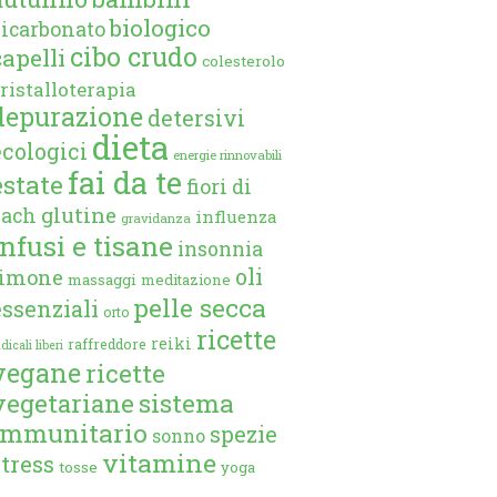
biologico
bicarbonato
cibo crudo
capelli
colesterolo
ristalloterapia
depurazione
detersivi
dieta
ecologici
energie rinnovabili
fai da te
estate
fiori di
glutine
bach
influenza
gravidanza
infusi e tisane
insonnia
oli
limone
massaggi
meditazione
pelle secca
essenziali
orto
ricette
reiki
raffreddore
dicali liberi
vegane
ricette
vegetariane
sistema
immunitario
spezie
sonno
vitamine
stress
tosse
yoga