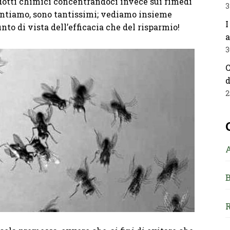
odotti chimici concentrandoci invece sui rimedi
3
arantiamo, sono tantissimi; vediamo insieme
I
unto di vista dell’efficacia che del risparmio!
a
3
C
d
2
B
R