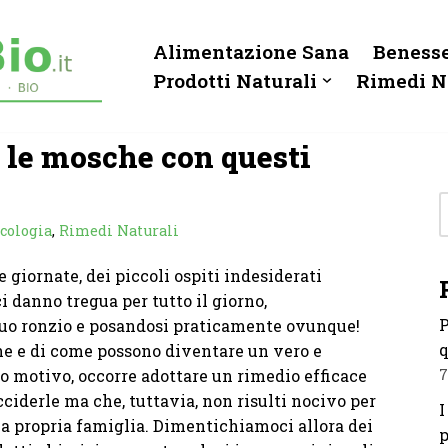
Alimentazione Sana
Benesse
Prodotti Naturali
Rimedi N
 le mosche con questi
cologia
,
Rimedi Naturali
le giornate, dei piccoli ospiti indesiderati
i danno tregua per tutto il giorno,
P
inuo ronzio e posandosi praticamente ovunque!
q
che e di come possono diventare un vero e
to motivo, occorre adottare un rimedio efficace
7
ciderle ma che, tuttavia, non risulti nocivo per
I
lla propria famiglia. Dimentichiamoci allora dei
p