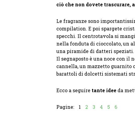
ciò che non dovete trascurare, a 
Le fragranze sono importantissim
compilation. E poi spargete crist
specchi. Il centrotavola si mangia
nella fonduta di cioccolato, un al
una piramide di datteri speziati.
Il segnaposto è una noce con il n
cannella, un mazzetto guarnito o
barattoli di dolcetti sistemati s
Ecco a seguire
tante idee
da mett
Pagine:
1
2
3
4
5
6