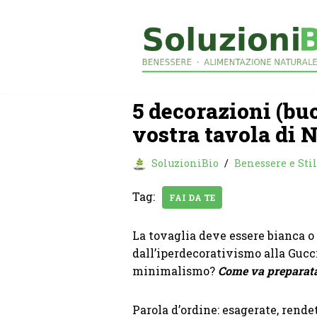
Vai
al
contenuto
5 decorazioni (bu
vostra tavola di 
SoluzioniBio
Benessere e Stil
Tag:
FAI DA TE
La tovaglia deve essere bianca o 
dall’iperdecorativismo alla Gucci,
minimalismo?
Come va preparata 
Parola d’ordine: esagerate, rendete