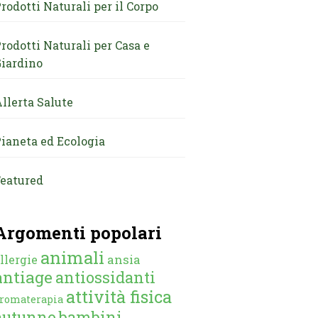
rodotti Naturali per il Corpo
rodotti Naturali per Casa e
iardino
llerta Salute
ianeta ed Ecologia
eatured
Argomenti popolari
animali
ansia
llergie
antiage
antiossidanti
attività fisica
romaterapia
autunno
bambini