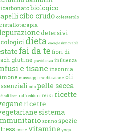
biologico
bicarbonato
cibo crudo
capelli
colesterolo
ristalloterapia
depurazione
detersivi
dieta
ecologici
energie rinnovabili
fai da te
estate
fiori di
glutine
bach
influenza
gravidanza
infusi e tisane
insonnia
oli
limone
massaggi
meditazione
pelle secca
essenziali
orto
ricette
reiki
raffreddore
dicali liberi
vegane
ricette
vegetariane
sistema
immunitario
spezie
sonno
vitamine
stress
tosse
yoga