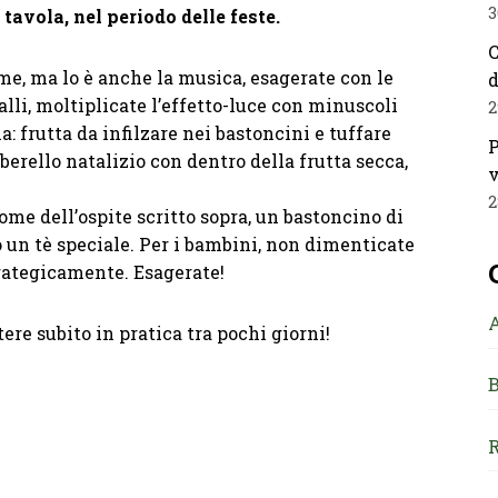
3
tavola, nel periodo delle feste.
C
e, ma lo è anche la musica, esagerate con le
d
alli, moltiplicate l’effetto-luce con minuscoli
2
: frutta da infilzare nei bastoncini e tuffare
P
berello natalizio con dentro della frutta secca,
v
2
ome dell’ospite scritto sopra, un bastoncino di
 un tè speciale. Per i bambini, non dimenticate
trategicamente. Esagerate!
ere subito in pratica tra pochi giorni!
B
R