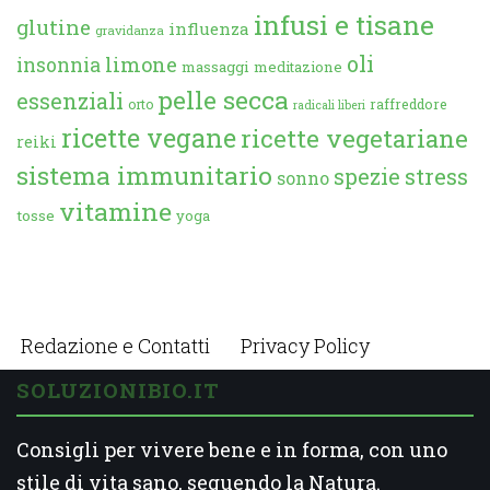
infusi e tisane
glutine
influenza
gravidanza
oli
limone
insonnia
massaggi
meditazione
pelle secca
essenziali
orto
raffreddore
radicali liberi
ricette vegane
ricette vegetariane
reiki
sistema immunitario
spezie
stress
sonno
vitamine
tosse
yoga
Redazione e Contatti
Privacy Policy
SOLUZIONIBIO.IT
Consigli per vivere bene e in forma, con uno
stile di vita sano, seguendo la Natura.