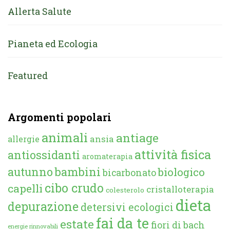
Allerta Salute
Pianeta ed Ecologia
Featured
Argomenti popolari
animali
antiage
ansia
allergie
attività fisica
antiossidanti
aromaterapia
autunno
bambini
biologico
bicarbonato
cibo crudo
capelli
cristalloterapia
colesterolo
dieta
depurazione
detersivi ecologici
fai da te
estate
fiori di bach
energie rinnovabili