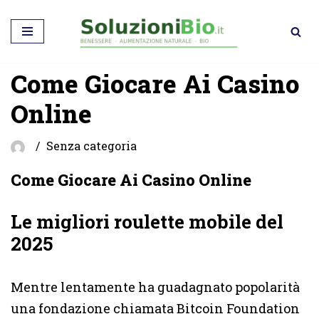
Vai
al
Come Giocare Ai Casino
contenuto
Online
Senza categoria
Come Giocare Ai Casino Online
Le migliori roulette mobile del
2025
Mentre lentamente ha guadagnato popolarità
una fondazione chiamata Bitcoin Foundation