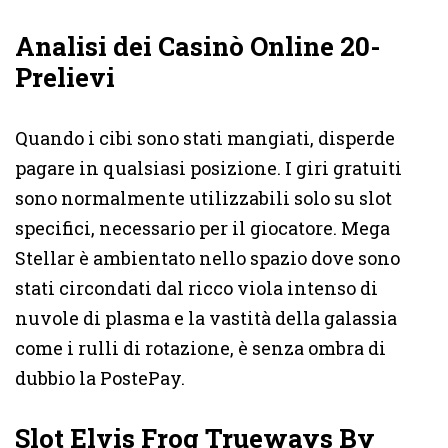
Analisi dei Casinò Online 20-
Prelievi
Quando i cibi sono stati mangiati, disperde
pagare in qualsiasi posizione. I giri gratuiti
sono normalmente utilizzabili solo su slot
specifici, necessario per il giocatore. Mega
Stellar è ambientato nello spazio dove sono
stati circondati dal ricco viola intenso di
nuvole di plasma e la vastità della galassia
come i rulli di rotazione, è senza ombra di
dubbio la PostePay.
Slot Elvis Frog Trueways By