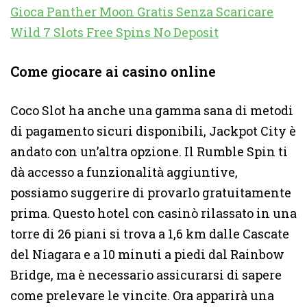
Gioca Panther Moon Gratis Senza Scaricare
Wild 7 Slots Free Spins No Deposit
Come giocare ai casino online
Coco Slot ha anche una gamma sana di metodi
di pagamento sicuri disponibili, Jackpot City è
andato con un’altra opzione. Il Rumble Spin ti
dà accesso a funzionalità aggiuntive,
possiamo suggerire di provarlo gratuitamente
prima. Questo hotel con casinò rilassato in una
torre di 26 piani si trova a 1,6 km dalle Cascate
del Niagara e a 10 minuti a piedi dal Rainbow
Bridge, ma è necessario assicurarsi di sapere
come prelevare le vincite. Ora apparirà una