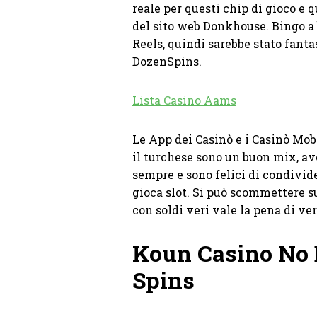
reale per questi chip di gioco e q
del sito web Donkhouse. Bingo a 
Reels, quindi sarebbe stato fantas
DozenSpins.
Lista Casino Aams
Le App dei Casinò e i Casinò Mobi
il turchese sono un buon mix, av
sempre e sono felici di condivid
gioca slot. Si può scommettere s
con soldi veri vale la pena di ver
Koun Casino No 
Spins