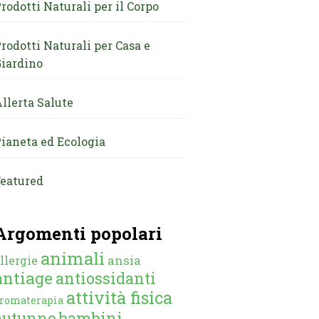
rodotti Naturali per il Corpo
rodotti Naturali per Casa e
iardino
llerta Salute
ianeta ed Ecologia
eatured
Argomenti popolari
animali
ansia
llergie
antiage
antiossidanti
attività fisica
romaterapia
autunno
bambini