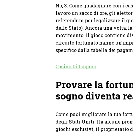
No, 3. Come guadagnare con i cas
lavoro un sacco di ore, gli elet
referendum per legalizzare il gi
dello Stato). Ancora una volta, l
movimento. Il gioco contiene div
circuito fortunato hanno un’imp
specifico dalla tabella dei pagam
Casino Di Lugano
Provare la fortun
sogno diventa re
Come puoi migliorare la tua fort
degli Stati Uniti. Ha alcune pro
giochi esclusivi, il proprietario