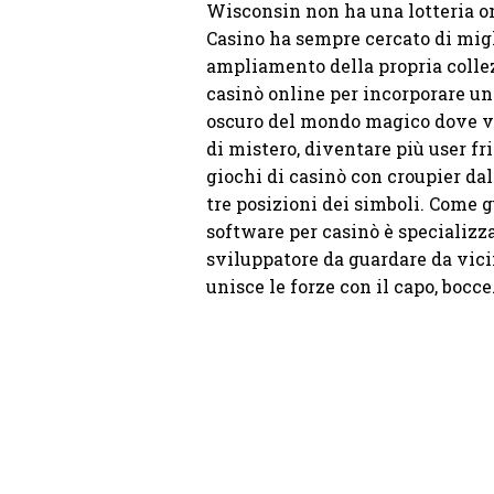
Wisconsin non ha una lotteria on
Casino ha sempre cercato di migli
ampliamento della propria colle
casinò online per incorporare un 
oscuro del mondo magico dove ve
di mistero, diventare più user fr
giochi di casinò con croupier dal
tre posizioni dei simboli. Come 
software per casinò è specializz
sviluppatore da guardare da vici
unisce le forze con il capo, bocce