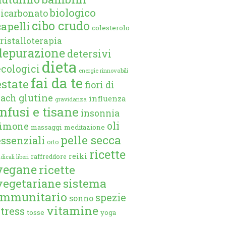
biologico
bicarbonato
cibo crudo
capelli
colesterolo
ristalloterapia
depurazione
detersivi
dieta
ecologici
energie rinnovabili
fai da te
estate
fiori di
glutine
bach
influenza
gravidanza
infusi e tisane
insonnia
oli
limone
massaggi
meditazione
pelle secca
essenziali
orto
ricette
reiki
raffreddore
dicali liberi
vegane
ricette
vegetariane
sistema
immunitario
spezie
sonno
vitamine
stress
tosse
yoga