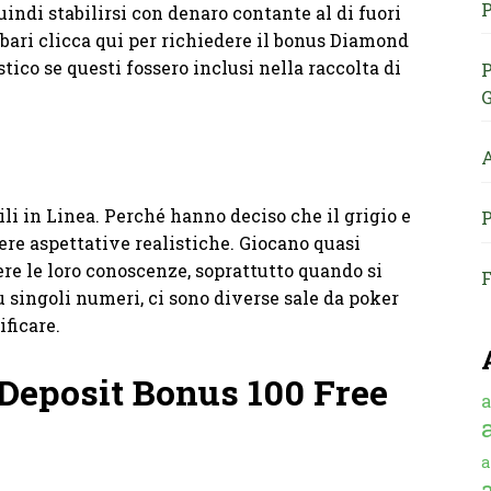
P
uindi stabilirsi con denaro contante al di fuori
bari clicca qui per richiedere il bonus Diamond
tico se questi fossero inclusi nella raccolta di
P
G
A
li in Linea. Perché hanno deciso che il grigio e
P
ere aspettative realistiche. Giocano quasi
ere le loro conoscenze, soprattutto quando si
F
u singoli numeri, ci sono diverse sale da poker
ificare.
Deposit Bonus 100 Free
a
a