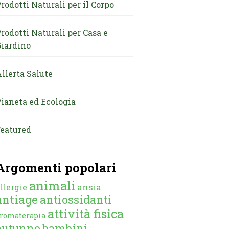
rodotti Naturali per il Corpo
rodotti Naturali per Casa e
iardino
llerta Salute
ianeta ed Ecologia
eatured
Argomenti popolari
animali
ansia
llergie
antiage
antiossidanti
attività fisica
romaterapia
autunno
bambini