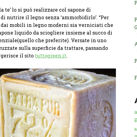
P
a te’ lo si può realizzare col sapone di
 di nutrire il legno senza ‘ammorbidirlo’. “Per
P
 dai mobili in legno moderni sia verniciati che
G
sapone liquido da sciogliere insieme al succo di
senziale(quello che preferite). Versate in uno
A
uzzate sulla superficie da trattare, passando
erisce il sito
tuttogreen.it
.
P
F
a
a