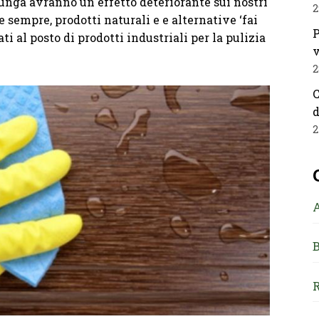
unga avranno un effetto deteriorante sui nostri
2
 sempre, prodotti naturali e e alternative ‘fai
P
i al posto di prodotti industriali per la pulizia
v
2
C
d
2
B
R