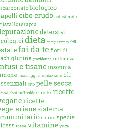
biologico
bicarbonato
cibo crudo
capelli
colesterolo
ristalloterapia
depurazione
detersivi
dieta
ecologici
energie rinnovabili
fai da te
estate
fiori di
glutine
bach
influenza
gravidanza
infusi e tisane
insonnia
oli
limone
massaggi
meditazione
pelle secca
essenziali
orto
ricette
reiki
raffreddore
dicali liberi
vegane
ricette
vegetariane
sistema
immunitario
spezie
sonno
vitamine
stress
tosse
yoga