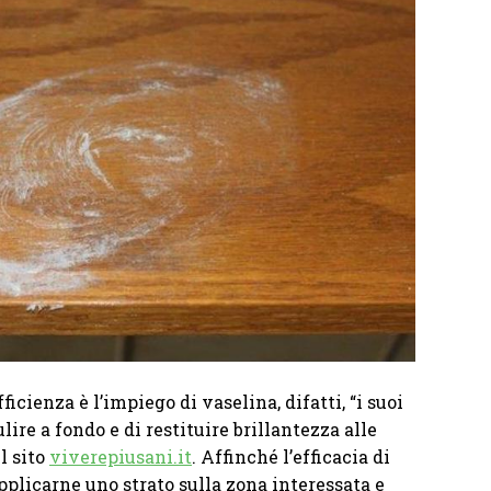
ficienza è l’impiego di vaselina, difatti, “i suoi
ire a fondo e di restituire brillantezza alle
l sito
viverepiusani.it
. Affinché l’efficacia di
applicarne uno strato sulla zona interessata e