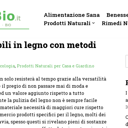
Alimentazione Sana
Benesse
Prodotti Naturali
Rimedi N
ili in legno con metodi
cologia
,
Prodotti Naturali per Casa e Giardino
 solo resisterà al tempo grazie alla versatilità
 il pregio di non passare mai di moda e
I
ed un valore aggiunto rispetto a tutto
a
te la pulizia del legno non è sempre facile
materiale necessità di maggiori cure rispetto
3
mmercio prodotti specifici per il legno, molti dei
C
avia, spesso questi si rivelano pieni di sostanze
d