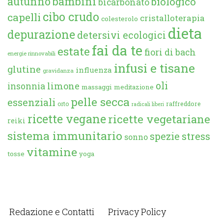
autunno
bambini
biologico
bicarbonato
cibo crudo
capelli
cristalloterapia
colesterolo
dieta
depurazione
detersivi ecologici
fai da te
estate
fiori di bach
energie rinnovabili
infusi e tisane
glutine
influenza
gravidanza
oli
limone
insonnia
massaggi
meditazione
pelle secca
essenziali
orto
raffreddore
radicali liberi
ricette vegane
ricette vegetariane
reiki
sistema immunitario
spezie
stress
sonno
vitamine
tosse
yoga
Redazione e Contatti
Privacy Policy