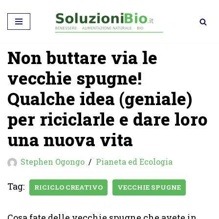
Vai
al
Non buttare via le
contenuto
vecchie spugne!
Qualche idea (geniale)
per riciclarle e dare loro
una nuova vita
Stephen Ogongo
Pianeta ed Ecologia
Tag:
RICICLO CREATIVO
VECCHIE SPUGNE
Cosa fate delle vecchie spugne che avete in