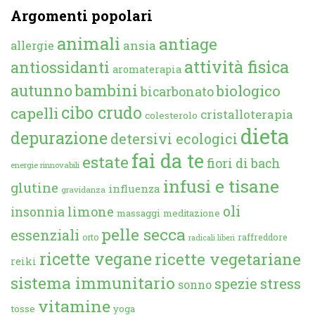
Argomenti popolari
animali
antiage
ansia
allergie
attività fisica
antiossidanti
aromaterapia
autunno
bambini
biologico
bicarbonato
cibo crudo
capelli
cristalloterapia
colesterolo
dieta
depurazione
detersivi ecologici
fai da te
estate
fiori di bach
energie rinnovabili
infusi e tisane
glutine
influenza
gravidanza
oli
limone
insonnia
massaggi
meditazione
pelle secca
essenziali
orto
raffreddore
radicali liberi
ricette vegane
ricette vegetariane
reiki
sistema immunitario
spezie
stress
sonno
vitamine
tosse
yoga