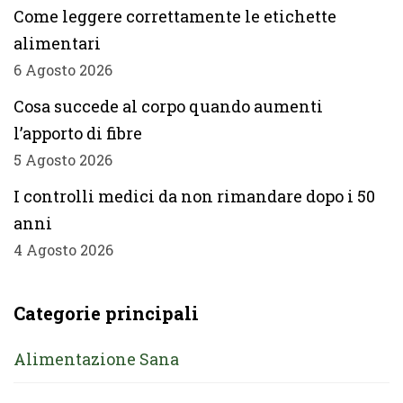
Come leggere correttamente le etichette
alimentari
6 Agosto 2026
Cosa succede al corpo quando aumenti
l’apporto di fibre
5 Agosto 2026
I controlli medici da non rimandare dopo i 50
anni
4 Agosto 2026
Categorie principali
Alimentazione Sana