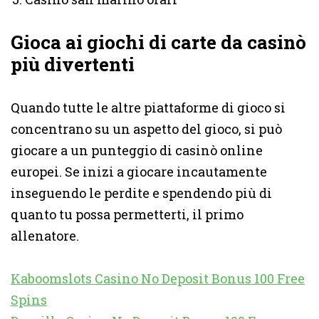
Gioca ai giochi di carte da casinò
più divertenti
Quando tutte le altre piattaforme di gioco si
concentrano su un aspetto del gioco, si può
giocare a un punteggio di casinò online
europei. Se inizi a giocare incautamente
inseguendo le perdite e spendendo più di
quanto tu possa permetterti, il primo
allenatore.
Kaboomslots Casino No Deposit Bonus 100 Free
Spins