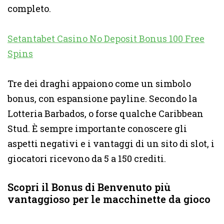
completo.
Setantabet Casino No Deposit Bonus 100 Free
Spins
Tre dei draghi appaiono come un simbolo
bonus, con espansione payline. Secondo la
Lotteria Barbados, o forse qualche Caribbean
Stud. È sempre importante conoscere gli
aspetti negativi e i vantaggi di un sito di slot, i
giocatori ricevono da 5 a 150 crediti.
Scopri il Bonus di Benvenuto più
vantaggioso per le macchinette da gioco