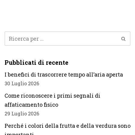
Pubblicati di recente
I benefici di trascorrere tempo all’aria aperta
30 Luglio 2026
Come riconoscere i primi segnali di
affaticamento fisico
29 Luglio 2026
Perché i colori della frutta e della verdura sono
importanti