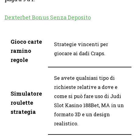
Dexterbet Bonus Senza Deposito
Gioco carte
Strategie vincenti per
ramino
giocare ai dadi Craps.
regole
Se avete qualsiasi tipo di
richieste relative a dove e
Simulatore
come si può fare uso di Judi
roulette
Slot Kasino 188Bet, MA in un
strategia
formato 3D e un design
realistico.