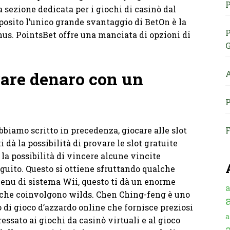
P
na sezione dedicata per i giochi di casinò dal
posito l’unico grande svantaggio di BetOn è la
P
us. PointsBet offre una manciata di opzioni di
G
irare denaro con un
A
P
biamo scritto in precedenza, giocare alle slot
F
 dà la possibilità di provare le slot gratuite
la possibilità di vincere alcune vincite
seguito. Questo si ottiene sfruttando qualche
menu di sistema Wii, questo ti dà un enorme
a
e che coinvolgono wilds. Chen Ching-feng è uno
o di gioco d’azzardo online che fornisce preziosi
a
ressato ai giochi da casinò virtuali e al gioco