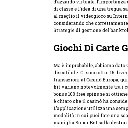
d’azzardo virtuale, l’importanza
di classe e l’idea di una tregua s
al meglio il videogioco su Inter
considerando che correttamente 
Strategie di gestione del bankrol
Giochi Di Carte 
Ma è improbabile, abbiamo dato 
discutibile. Ci sono oltre 16 div
transazioni al Casinò Europa, qui
hit variano notevolmente tra i c
bonus 100 free spins se si ottiene 
è chiaro che il casinò ha consider
L’applicazione utilizza una sempl
modalità in cui puoi fare una s
maniglia Super Bet sulla destra d