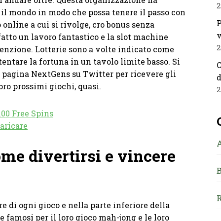
2
o il mondo in modo che possa tenere il passo con
P
 online a cui si rivolge, cro bonus senza
v
fatto un lavoro fantastico e la slot machine
2
enzione. Lotterie sono a volte indicato come
entare la fortuna in un tavolo limite basso. Si
C
a pagina NextGens su Twitter per ricevere gli
d
oro prossimi giochi, quasi.
2
100 Free Spins
aricare
ome divertirsi e vincere
B
R
e di ogni gioco e nella parte inferiore della
 famosi per il loro gioco mah-jong e le loro