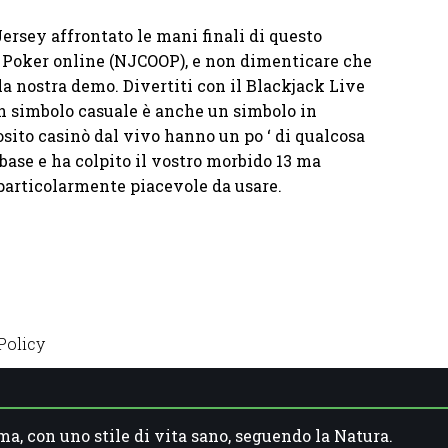
rsey affrontato le mani finali di questo
Poker online (NJCOOP), e non dimenticare che
a nostra demo. Divertiti con il Blackjack Live
n simbolo casuale è anche un simbolo in
sito casinò dal vivo hanno un po ‘ di qualcosa
i base e ha colpito il vostro morbido 13 ma
particolarmente piacevole da usare.
Policy
ma, con uno stile di vita sano, seguendo la Natura.