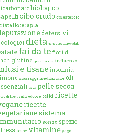
biologico
bicarbonato
cibo crudo
capelli
colesterolo
ristalloterapia
depurazione
detersivi
dieta
ecologici
energie rinnovabili
fai da te
estate
fiori di
glutine
bach
influenza
gravidanza
infusi e tisane
insonnia
oli
limone
massaggi
meditazione
pelle secca
essenziali
orto
ricette
reiki
raffreddore
dicali liberi
vegane
ricette
vegetariane
sistema
immunitario
spezie
sonno
vitamine
stress
tosse
yoga