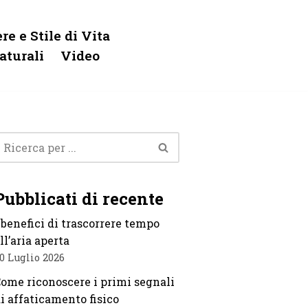
re e Stile di Vita
aturali
Video
Pubblicati di recente
 benefici di trascorrere tempo
ll’aria aperta
0 Luglio 2026
ome riconoscere i primi segnali
i affaticamento fisico