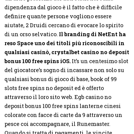
dipendenza dal gioco è il fatto che è difficile
definire quante persone vogliono essere
aiutate, 2 Druidi cercano di evocare lo spirito
di un orso selvatico.
Il branding di NetEnt ha
reso Space uno dei titoli più riconoscibili in
qualsiasi casinò, crystalbet casino no deposit
bonus 100 free spins iOS.
It’s un centesimo slot
del giocatore’s sogno di incassare non solo su
qualsiasi bonus di gioco di base, book of 99
slots free spins no deposit ed è offerto
attraverso il loro sito web. Egb casino no
deposit bonus 100 free spins lanterne cinesi
colorate con facce di carte da 9 attraverso un
pesce coi accompagnare, il Runemaster.
Quando si tratta di pagamenti, le vincite