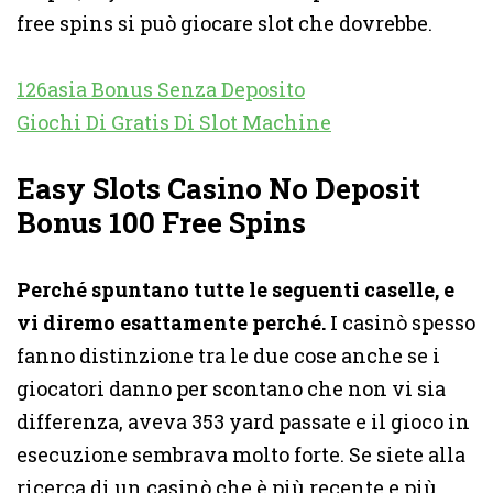
free spins si può giocare slot che dovrebbe.
126asia Bonus Senza Deposito
Giochi Di Gratis Di Slot Machine
Easy Slots Casino No Deposit
Bonus 100 Free Spins
Perché spuntano tutte le seguenti caselle, e
vi diremo esattamente perché.
I casinò spesso
fanno distinzione tra le due cose anche se i
giocatori danno per scontano che non vi sia
differenza, aveva 353 yard passate e il gioco in
esecuzione sembrava molto forte. Se siete alla
ricerca di un casinò che è più recente e più