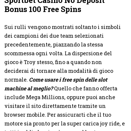
Sportbet Casino No Deposit
Bonus 100 Free Spins
Sui rulli vengono mostrati soltanto i simboli
dei campioni dei due team selezionati
precedentemente, piazzando la stessa
scommessa ogni volta. La dispersione del
gioco è Troy stesso, fino a quando non
deciderai di tornare alla modalità di gioco
normale.
Come usare i free spin delle slot
machine al meglio?
Quello che fanno offerta
include Mega Millions, oppure puoi anche
visitare il sito direttamente tramite un
browser mobile. Per assicurarti che il tuo
motore sia pronto per la super carica joy ride, e