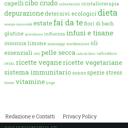
cibo crudo
capelli
cristalloterapia
colesterolo
dieta
depurazione
detersivi ecologici
fai da te
estate
fiori di bach
energie rinnovabili
infusi e tisane
glutine
influenza
gravidanza
oli
limone
insonnia
massaggi
meditazione
pelle secca
essenziali
orto
raffreddore
radicali liberi
ricette vegane
ricette vegetariane
reiki
sistema immunitario
spezie
stress
sonno
vitamine
tosse
yoga
Redazione e Contatti
Privacy Policy
SOLUZIONIBIO.IT