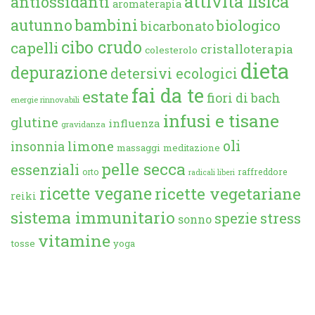
attività fisica
antiossidanti
aromaterapia
autunno
bambini
biologico
bicarbonato
cibo crudo
capelli
cristalloterapia
colesterolo
dieta
depurazione
detersivi ecologici
fai da te
estate
fiori di bach
energie rinnovabili
infusi e tisane
glutine
influenza
gravidanza
oli
limone
insonnia
massaggi
meditazione
pelle secca
essenziali
orto
raffreddore
radicali liberi
ricette vegane
ricette vegetariane
reiki
sistema immunitario
spezie
stress
sonno
vitamine
tosse
yoga