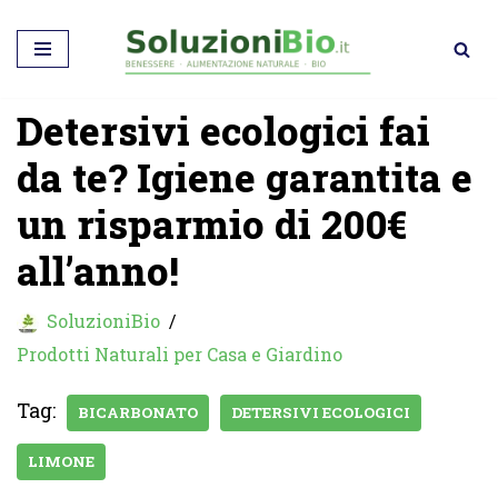
Vai
al
Detersivi ecologici fai
contenuto
da te? Igiene garantita e
un risparmio di 200€
all’anno!
SoluzioniBio
Prodotti Naturali per Casa e Giardino
Tag:
BICARBONATO
DETERSIVI ECOLOGICI
LIMONE