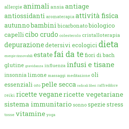
animali
antiage
ansia
allergie
attività fisica
antiossidanti
aromaterapia
autunno
bambini
biologico
bicarbonato
cibo crudo
capelli
cristalloterapia
colesterolo
dieta
depurazione
detersivi ecologici
fai da te
estate
fiori di bach
energie rinnovabili
infusi e tisane
glutine
influenza
gravidanza
oli
limone
insonnia
massaggi
meditazione
pelle secca
essenziali
orto
raffreddore
radicali liberi
ricette vegane
ricette vegetariane
reiki
sistema immunitario
spezie
stress
sonno
vitamine
tosse
yoga