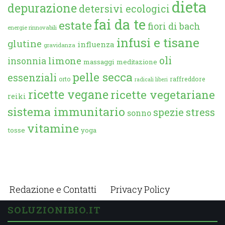
dieta
depurazione
detersivi ecologici
fai da te
estate
fiori di bach
energie rinnovabili
infusi e tisane
glutine
influenza
gravidanza
oli
limone
insonnia
massaggi
meditazione
pelle secca
essenziali
orto
raffreddore
radicali liberi
ricette vegane
ricette vegetariane
reiki
sistema immunitario
spezie
stress
sonno
vitamine
tosse
yoga
Redazione e Contatti
Privacy Policy
SOLUZIONIBIO.IT