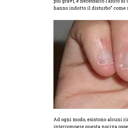
più gravi, è necessario l’aiuto d
hanno indotto il disturbo” come 
Ad ogni modo, esistono alcuni ri
interrompere questa nociva osse