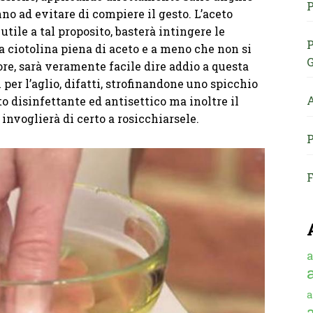
P
no ad evitare di compiere il gesto. L’aceto
utile a tal proposito, basterà intingere le
P
a ciotolina piena di aceto e a meno che non si
G
ore, sarà veramente facile dire addio a questa
 per l’aglio, difatti, strofinandone uno spicchio
A
to disinfettante ed antisettico ma inoltre il
 invoglierà di certo a rosicchiarsele.
P
F
a
a