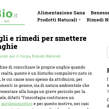
Alimentazione Sana
Benesse
Prodotti Naturali
Rimedi N
gli e rimedi per smettere
nghie
urali per il Corpo
,
Rimedi Naturali
ine di rosicchiare le proprie unghie quando
in realtà, questo è un disturbo compulsivo noto in
I
le cui cause sono spesso da attribuirsi, per
a
iamenti in genere, sia di natura ambientale che
resentare alla lunga un grave pericolo per la
3
ale, difatti “l’onicofagia costituisce un
C
e
autolesionistico
e per questo motivo, nei casi
d