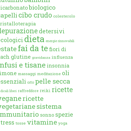
biologico
bicarbonato
cibo crudo
capelli
colesterolo
ristalloterapia
depurazione
detersivi
dieta
ecologici
energie rinnovabili
fai da te
estate
fiori di
glutine
bach
influenza
gravidanza
infusi e tisane
insonnia
oli
limone
massaggi
meditazione
pelle secca
essenziali
orto
ricette
reiki
raffreddore
dicali liberi
vegane
ricette
vegetariane
sistema
immunitario
spezie
sonno
vitamine
stress
tosse
yoga