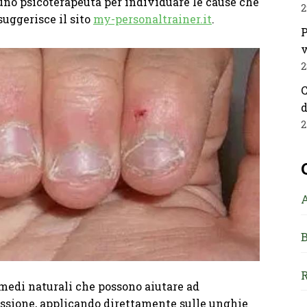
i uno psicoterapeuta per individuare le cause che
2
suggerisce il sito
my-personaltrainer.it
.
P
v
2
C
d
2
B
R
medi naturali che possono aiutare ad
ssione, applicando direttamente sulle unghie