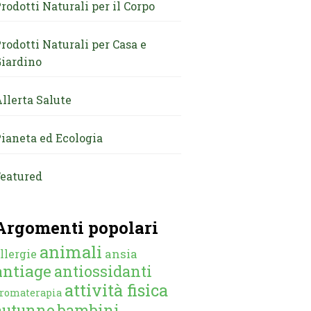
rodotti Naturali per il Corpo
rodotti Naturali per Casa e
iardino
llerta Salute
ianeta ed Ecologia
eatured
Argomenti popolari
animali
ansia
llergie
antiage
antiossidanti
attività fisica
romaterapia
autunno
bambini