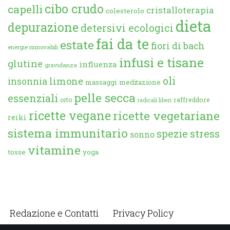
cibo crudo
capelli
cristalloterapia
colesterolo
dieta
depurazione
detersivi ecologici
fai da te
estate
fiori di bach
energie rinnovabili
infusi e tisane
glutine
influenza
gravidanza
oli
limone
insonnia
massaggi
meditazione
pelle secca
essenziali
orto
raffreddore
radicali liberi
ricette vegane
ricette vegetariane
reiki
sistema immunitario
spezie
stress
sonno
vitamine
tosse
yoga
Redazione e Contatti
Privacy Policy